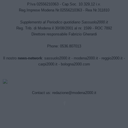
P.Iva 02556210363 - Cap.Soc. 10.329,12 i.v.
Reg.Imprese Modena Nr.02556210363 - Rea Nr.311810
Supplemento al Periodico quotidiano Sassuolo2000.it
Reg. Trib. di Modena il 30/08/2001 al nr. 1599 - ROC 7892
Direttore responsabile Fabrizio Gherardi
Phone: 0536.807013
Il nostro
news-network
:
sassuolo2000.it
-
modena2000.it
-
reggio2000.it
-
carpi2000.it
-
bologna2000.com
Contact us:
redazione@modena2000.it