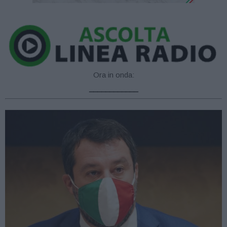
Ora in onda:
____________