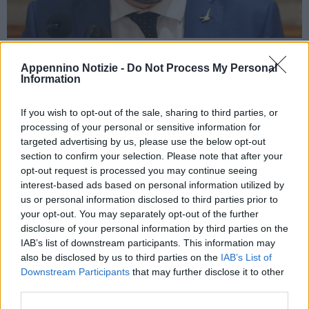
ROMA (ITALPRESS) – “Non ho i dati scientifici per esprimermi,
Appennino Notizie -
Do Not Process My Personal
Information
sono favorevole a intervenire dove la situazione è maggiormente
a rischio, ma a un lockdown nazionale che coinvolga la
If you wish to opt-out of the sale, sharing to third parties, or
Sardegna o altre province dove non c’è nessuna pressione
processing of your personal or sensitive information for
ospedaliera no, occorre intervenire tempestivamente in maniera
targeted advertising by us, please use the below opt-out
chirurgica dove c’è urgenza. Non si può intervenire
section to confirm your selection. Please note that after your
opt-out request is processed you may continue seeing
uniformemente, mi sembrerebbe punitivo chiudere tutto e tutti”.
interest-based ads based on personal information utilized by
Lo ha detto il segretario della Lega, Matteo Salvini, nel corso di
us or personal information disclosed to third parties prior to
una diretta Facebook. “C’è una situazione sanitaria in alcune
your opt-out. You may separately opt-out of the further
zone a rischio e li occorre intervenire, ad esempio la situazione
disclosure of your personal information by third parties on the
di Brescia e Bologna meritano attenzione, ma dare dei segnali di
IAB’s list of downstream participants. This information may
also be disclosed by us to third parties on the
IAB’s List of
speranza come ha fatto ieri Draghi è fondamentale. Lo stesso
Downstream Participants
that may further disclose it to other
Franceschini – ha aggiunto – ricordava come teatri e cinema a
third parties.
suo modo di vedere dovrebbero poter riaprire a fine marzo. Noi