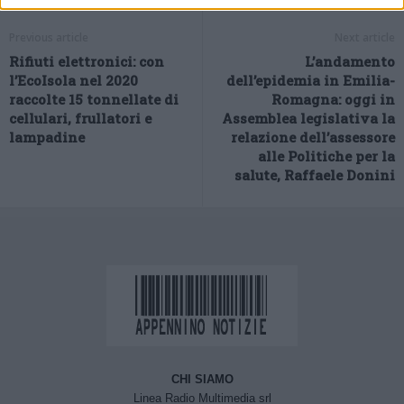
Previous article
Next article
Rifiuti elettronici: con
L’andamento
l’EcoIsola nel 2020
dell’epidemia in Emilia-
raccolte 15 tonnellate di
Romagna: oggi in
cellulari, frullatori e
Assemblea legislativa la
lampadine
relazione dell’assessore
alle Politiche per la
salute, Raffaele Donini
CHI SIAMO
Linea Radio Multimedia srl