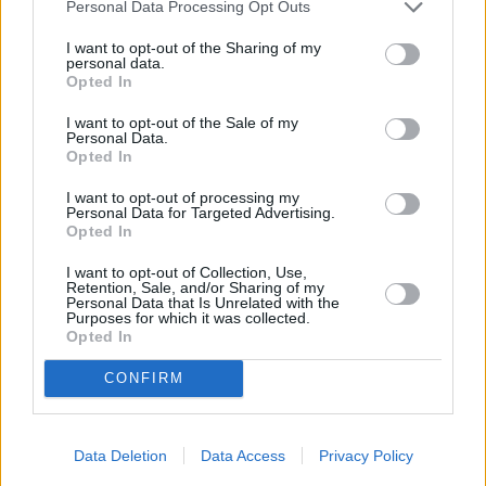
Personal Data Processing Opt Outs
ci stiamo muovendo su tre fronti: vaccini, terapie domiciliari e
rimborsi. Vediamo di superare questo marzo mettendoci soldi e
I want to opt-out of the Sharing of my
personal data.
vaccini, poi l’obiettivo è di tornare ad essere un paese che vive
Opted In
da dopo Pasqua”.
Salvini ha poi spiegato si aver incontrato gli imprenditori del
I want to opt-out of the Sale of my
Personal Data.
settore fitness, palestre e piscine e “hanno suggerito la data del 7
Opted In
aprile che è la giornata mondiale della salute come possibile
I want to opt-out of processing my
riapertura, ovviamente dove la zona sanitaria lo permette. Loro
Personal Data for Targeted Advertising.
Opted In
sono pronti, hanno i protocolli pronti e sarebbe un bel segnale di
ritorno alla vita, me ne farò promotore”.
I want to opt-out of Collection, Use,
Retention, Sale, and/or Sharing of my
(ITALPRESS).
Personal Data that Is Unrelated with the
Purposes for which it was collected.
Opted In
CONFIRM
Data Deletion
Data Access
Privacy Policy