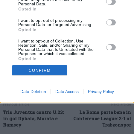
Personal Data.
l’Umbria al 7%, poi Toscana ed Emilia Romagna al 6%. Quindi
Opted In
Abruzzo, Puglia, Lombardia, Marche, Provincia Autonoma di
I want to opt-out of processing my
Bolzano e Val d’Aosta al 5%; Liguria, Molise e P.A. di Trento al
Personal Data for Targeted Advertising.
Opted In
4%; Veneto al 3%; Friuli Venezia Giulia e Piemonte al 2%.
(ITALPRESS).
I want to opt-out of Collection, Use,
Retention, Sale, and/or Sharing of my
Personal Data that Is Unrelated with the
Purposes for which it was collected.
Opted In
CONFIRM
Data Deletion
Data Access
Privacy Policy
Previous article
Next article
Tris Juventus contro U.23:
La Roma parte bene in
in gol Dybala, Morata e
Conference League: 2-1 al
Ramsey
Trabzonspor