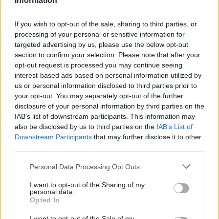
Information
If you wish to opt-out of the sale, sharing to third parties, or
processing of your personal or sensitive information for
targeted advertising by us, please use the below opt-out
ROMA (ITALPRESS) – Continua a essere critica la situazione
section to confirm your selection. Please note that after your
negli ospedali siciliani a causa del Covid. Secondo il
opt-out request is processed you may continue seeing
interest-based ads based on personal information utilized by
monitoraggio di Agenas, aggiornato alle 18.24, il tasso di
us or personal information disclosed to third parties prior to
occupazione delle terapie intensive dell’Isola è salito all’11%,
your opt-out. You may separately opt-out of the further
quello nei reparti di area non critica al 17%. Percentuali superiori
disclosure of your personal information by third parties on the
alla soglia critica per la quale è previsto il cambio di colore della
IAB’s list of downstream participants. This information may
also be disclosed by us to third parties on the
IAB’s List of
regione, anche se almeno per la prossima settimana il passaggio
Downstream Participants
that may further disclose it to other
in giallo appare scongiurato. Il tasso italiano è pari al 5% per le
third parties.
terapie intensive, al 6% per l’area non critica. La Sardegna tocca
il 10% per le terapie intensive, sale all’11% per i ricoveri ordinari.
Personal Data Processing Opt Outs
In Calabria per l’area non critica la percentuale sale al 16% (per le
I want to opt-out of the Sharing of my
terapie intensive è al 7%). La Basilicata e la Campania sono al
personal data.
Opted In
9% per i ricoveri ordinari. Il Lazio resta all’8% per l’area non
critica e al 7% per le intensive. Per i ricoveri ordinari segue
I want to opt-out of the Sale of my