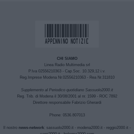
CHI SIAMO
Linea Radio Multimedia srl
P.Iva 02556210363 - Cap.Soc. 10.329,12 i.v.
Reg.Imprese Modena Nr.02556210363 - Rea Nr.311810
Supplemento al Periodico quotidiano Sassuolo2000.it
Reg. Trib. di Modena il 30/08/2001 al nr. 1599 - ROC 7892
Direttore responsabile Fabrizio Gherardi
Phone: 0536.807013
Il nostro
news-network
:
sassuolo2000.it
-
modena2000.it
-
reggio2000.it
-
carpi2000.it
-
bologna2000.com