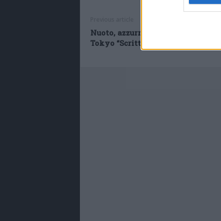
Previous article
Nuoto, azzurri della 4×100 argento
Tokyo “Scritta la storia”