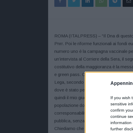
ROMA (ITALPRESS) – “Il Dna di questo Go
Pnrr. Poi le riforme funzionali ai fondi e
numero uno è la campagna vaccinale per u
un’intervista al Corriere della Sera, il se
costitutivo della maggioranza è la messa i
e green pass. Ora la variante Delta e la sf
Lega, secondo l’esponente dem “vaccinand
Appennino
dove è stato pesantemente criticato, si 
quindi il mio giudizio è positivo”. Poi, di
If you wish 
sensitive in
popolazione dopo un anno sfiancante è c
confirm you
corresponsabilità, per sostenere le misur
continue se
pubblica, senza distinguo e senza ambigui
information 
Chiediamo che tutti i candidati alle Ammi
further disc