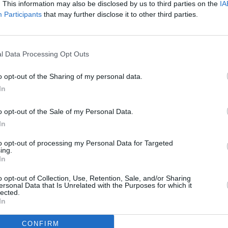
. This information may also be disclosed by us to third parties on the
IA
 tutti dovrebbero sottoscrivere”, chiarisce il segretario
Participants
that may further disclose it to other third parties.
Tutte le forze di maggioranza, Lega in testa, devono
 rischio è soffocare la ripresa e la ripartenza. Più grande
scita della variante Delta, che è il nemico delle riaperture
l Data Processing Opt Outs
on vaccinati. In gioco c’è il futuro del Paese e c’è
rtà è il vaccino, la logica no vax invece è illiberale e porta
o opt-out of the Sharing of my personal data.
o braccio di ferro sul valore della libertà. Salvini ha
In
 portare il suo partito convintamente dalla parte di un
 vax”, conclude.
o opt-out of the Sale of my Personal Data.
In
to opt-out of processing my Personal Data for Targeted
ing.
In
o opt-out of Collection, Use, Retention, Sale, and/or Sharing
ersonal Data that Is Unrelated with the Purposes for which it
lected.
In
CONFIRM