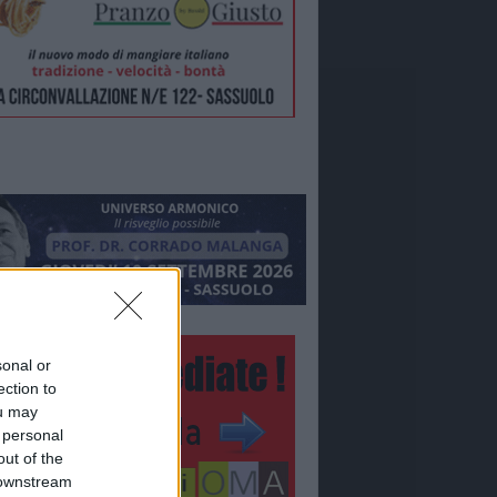
sonal or
ection to
ou may
 personal
out of the
 downstream