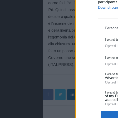
participants
come fa il Pd. E’ un messaggio forte, che
Downstream 
Pd. Quindi, osserva, “siamo a un bivio. 
decidere quale strada prendere. Perchè il
è l’insieme dei no vax e più forte è la cre
Persona
e della libertà perchè al 99% colpisce i n
l’egemonia del valore della libertà. La libe
I want t
alla chiusura. Noi dobbiamo vincerlo quest
Opted 
fatto un passo avanti, ora il successivo è
Governo che si batte contro la logica no
I want t
Opted 
(ITALPRESS).
I want 
Advertis
Opted 
I want t
of my P
was col
Opted 