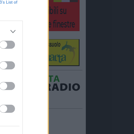
B’s List of
Ora in onda:
____________