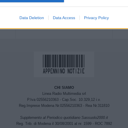
Next article
Data Deletion
Data Access
Privacy Policy
 a
Tiro a volo, Diana Bacosi argento
nello skeet
CHI SIAMO
Linea Radio Multimedia srl
P.Iva 02556210363 - Cap.Soc. 10.329,12 i.v.
Reg.Imprese Modena Nr.02556210363 - Rea Nr.311810
Supplemento al Periodico quotidiano Sassuolo2000.it
Reg. Trib. di Modena il 30/08/2001 al nr. 1599 - ROC 7892