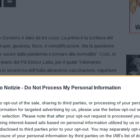
verno è dato da tre cose. La prima è la scrittura del
uropei, giustizia, fisco, e semplificazioni. Ma la questione
scire dalla pandemia e tornare alla normalità”. Così, in
gretario del Pd Enrico Letta, per il quale “l’elemento
n sicurezza dell’Italia attraverso vaccinazioni, riaperture
ida no vax alzano il livello della difficoltà”. Quanto alla
osi Salvini ha fatto un passo in avanti. Sui social,
 Notizie -
Do Not Process My Personal Information
è visto quanto gli è costato da parte del suo mondo,
ce: “La variante Delta corre, la stanchezza della
to opt-out of the sale, sharing to third parties, or processing of your per
formation for targeted advertising by us, please use the below opt-out s
omprensibile. E’ necessario un patto di chiara
r selection. Please note that after your opt-out request is processed y
e del governo e lo sforzo di farle passare nell’opinione
eing interest-based ads based on personal information utilized by us or
tà”. Una sfida a Salvini? “Noi lanciamo la sfida a tutti.
disclosed to third parties prior to your opt-out. You may separately opt-
nistrative abbiano ottemperato agli obblighi vaccinali,
losure of your personal information by third parties on the IAB’s list of