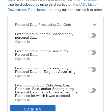
Questi i dati – accertati alle ore 12 di oggi sulla base delle
also be disclosed by us to third parties on the
IAB’s List of
richieste istituzionali – relativi all’andamento dell’epidemia in
Downstream Participants
that may further disclose it to other
regione.
third parties.
Personal Data Processing Opt Outs
Nelle ultime 24 ore sono stati effettuati 9.783
tamponi
molecolari
, per un
totale di
I want to opt-out of the Sharing of my
personal data.
5.301.465
.
A questi si aggiungono anche 23.462
tamponi rapidi
.
Opted In
Per quanto riguarda le persone complessivamente
guarite
,
I want to opt-out of the Sale of my
sono
131
in più rispetto a ieri
e raggiungono quota 374.999.
Personal Data.
I
casi attivi
, cioè i malati effettivi, a oggi sono 10.115 (
+
552
Opted In
rispetto a ieri
). Di questi, le persone in
isolamento a casa
,
I want to opt-out of processing my
ovvero quelle con sintomi lievi che non richiedono cure
Personal Data for Targeted Advertising.
Opted In
ospedaliere o risultano prive di sintomi, sono complessivamente
9.813 (
+
535), il
97% del totale dei casi attivi
.
I want to opt-out of Collection, Use,
Retention, Sale, and/or Sharing of my
Purtroppo si sono registrati due decessi; un uomo di 99 anni
Personal Data that Is Unrelated with the
Purposes for which it was collected.
e una donna di 81 anni entrambi residenti in provincia di
Opted In
Rimini.
In totale dall’inizio dell’epidemia i dec essi in regione
sono stati 13.289.
CONFIRM