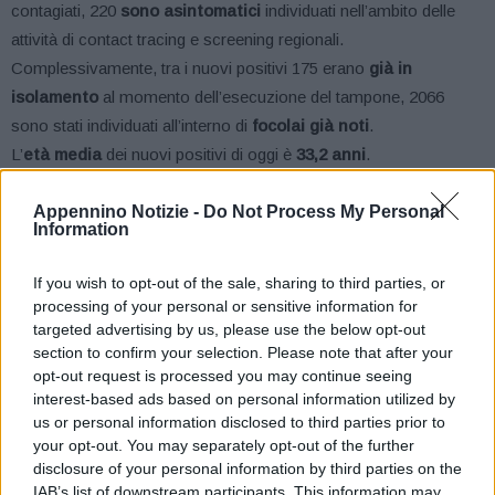
contagiati, 220
sono asintomatici
individuati nell’ambito delle
attività di contact tracing e screening regionali.
Complessivamente, tra i nuovi positivi 175 erano
già in
isolamento
al momento dell’esecuzione del tampone, 2066
sono stati individuati all’interno di
focolai già noti
.
L’
età media
dei nuovi positivi di oggi è
33,2 anni
.
Sui 220
asintomatici
, 113 sono stati individuati grazie all’attività
Appennino Notizie -
Do Not Process My Personal
di
contact tracing
, 3 attraverso gli
screening sierologici
, 33
Information
tramite i
test per le categorie a rischio
introdotti dalla Regione,
1 con i
test pre-ricovero
. Per 70 casi è
ancora in corso
If you wish to opt-out of the sale, sharing to third parties, or
l’indagine epidemiologica
.
processing of your personal or sensitive information for
La situazione dei contagi nelle province vede
Bologna
con 138
targeted advertising by us, please use the below opt-out
section to confirm your selection. Please note that after your
nuovi casi e Rimini con 112; seguono
Modena
(102) e
Reggio
opt-out request is processed you may continue seeing
Emilia
(77). Quindi
Parma
(61),
Ferrara
(51) e
Piacenza
(38);
interest-based ads based on personal information utilized by
poi
Cesena
(34) e
Ravenna
(32). Infine,
Forlì
(27) e il
us or personal information disclosed to third parties prior to
Circondario Imolese
(13).
your opt-out. You may separately opt-out of the further
disclosure of your personal information by third parties on the
IAB’s list of downstream participants. This information may