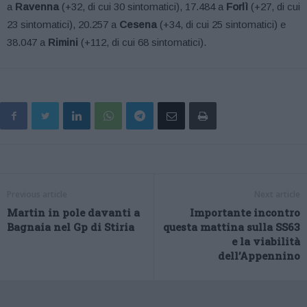
a
Ravenna
(+32, di cui 30 sintomatici), 17.484 a
Forlì
(+27, di cui
23 sintomatici), 20.257 a
Cesena
(+34, di cui 25 sintomatici) e
38.047 a
Rimini
(+112, di cui 68 sintomatici).
Previous article
Next article
Martin in pole davanti a
Importante incontro
Bagnaia nel Gp di Stiria
questa mattina sulla SS63
e la viabilità
dell’Appennino