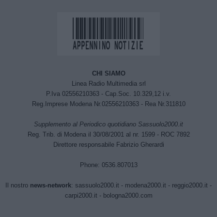
CHI SIAMO
Linea Radio Multimedia srl
P.Iva 02556210363 - Cap.Soc. 10.329,12 i.v.
Reg.Imprese Modena Nr.02556210363 - Rea Nr.311810
Supplemento al Periodico quotidiano Sassuolo2000.it
Reg. Trib. di Modena il 30/08/2001 al nr. 1599 - ROC 7892
Direttore responsabile Fabrizio Gherardi
Phone: 0536.807013
Il nostro
news-network
:
sassuolo2000.it
-
modena2000.it
-
reggio2000.it
-
carpi2000.it
-
bologna2000.com