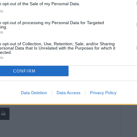
o opt-out of the Sale of my Personal Data.
intomatiche dopo aver presentato manifestazioni cliniche
In
hiarate guarite a tutti gli effetti perché risultate negative
to opt-out of processing my Personal Data for Targeted
ing.
In
torio, che si riferiscono non alla provincia di residenza, ma
o opt-out of Collection, Use, Retention, Sale, and/or Sharing
4.644 a
Piacenza
(+8), 3.786 a
Parma
(+4, di cui 1
ersonal Data that Is Unrelated with the Purposes for which it
lected.
 di cui 3 sintomatici), 4.154 a
Modena
(+5, di cui 3
In
 4 sintomatici); 433 a
Imola
(+1, sintomatico), 1.099 a
ata la situazione a
Ravenna
(1.168) e a
Forlì
(995). 843 i
CONFIRM
 a
Rimini
(+8).
Data Deletion
Data Access
Privacy Policy