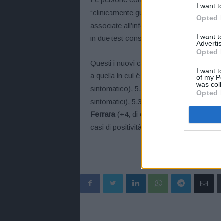
I want t
“clinicamente guarite”, divenute cioè as
Opted 
associate all’infezione, e 23.897 quelle dic
I want 
in due test consecutivi.
Advertis
Opted 
Questi i nuovi casi di positività sul terri
I want t
a quella in cui è stata fatta la diagnosi: 
of my P
was col
sintomatico), 5.125 a
Reggio Emilia
(+5,
Opted 
sintomatici), 5.323 a
Bologna
(+7, di cui
Ferrara
(+4, di cui 1 sintomatico); invari
casi di positività a
Cesena
(+5) e 2.327