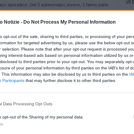
aso sporadico. Dei 3 asintomatici, invece, 2 fanno parte
o familiare. Tutti e 7 sono in isolamento domiciliare.
 Notizie -
Do Not Process My Personal Information
 sulla base delle richieste istituzionali – relativi
to opt-out of the sale, sharing to third parties, or processing of your per
formation for targeted advertising by us, please use the below opt-out s
r selection. Please note that after your opt-out request is processed y
n totale di 694.508. A questi si aggiungono
eing interest-based ads based on personal information utilized by us or
ale di 202.497.
disclosed to third parties prior to your opt-out. You may separately opt-
losure of your personal information by third parties on the IAB’s list of
attivi
, cioè il numero di malati effettivi, a oggi sono
1.609
. This information may also be disclosed by us to third parties on the
IA
o registrato.
Participants
that may further disclose it to other third parties.
ro quelle con sintomi lievi che non richiedono cure
mi, sono complessivamente
1.532
(
+34
). Invariato rispetto a
l Data Processing Opt Outs
nsiva
(4); in calo (
-6
) i pazienti negli altri reparti Covid,
o opt-out of the Sharing of my personal data.
In
salgono dunque a
23.997
(
+19
rispetto a ieri): 100