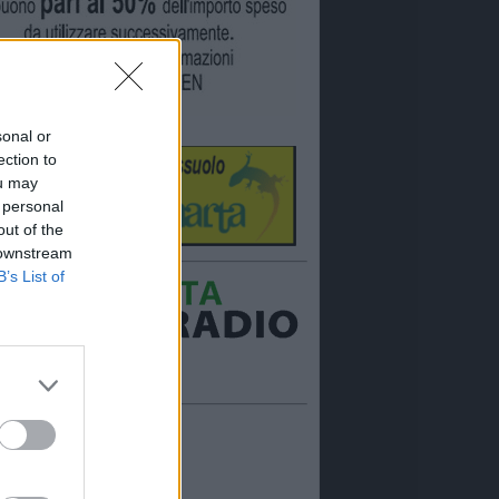
sonal or
ection to
ou may
 personal
out of the
 downstream
B’s List of
Ora in onda:
____________