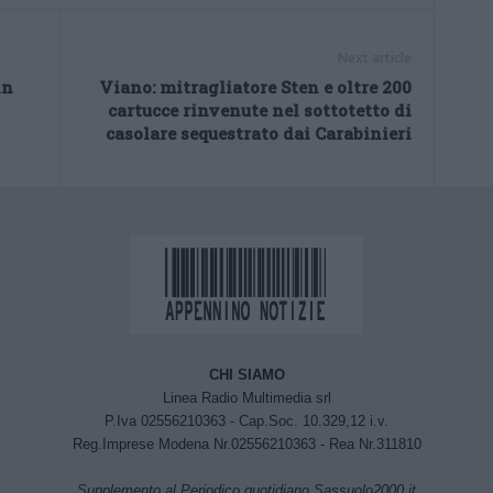
Next article
in
Viano: mitragliatore Sten e oltre 200
cartucce rinvenute nel sottotetto di
casolare sequestrato dai Carabinieri
CHI SIAMO
Linea Radio Multimedia srl
P.Iva 02556210363 - Cap.Soc. 10.329,12 i.v.
Reg.Imprese Modena Nr.02556210363 - Rea Nr.311810
Supplemento al Periodico quotidiano Sassuolo2000.it