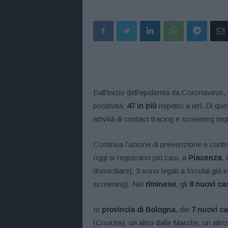
Dall’inizio dell’epidemia da Coronavirus
positività,
47 in più
rispetto a ieri. Di que
attività di contact tracing e screening reg
Continua l’azione di prevenzione e contro
oggi si registrano più casi, a
Piacenza
, 
domiciliare), 3 sono legati a focolai già in
screening). Nel
riminese
, gli
8
nuovi cas
In
provincia di Bologna
, dei
7
nuovi ca
(Croazia), un altro dalle Marche, un altr