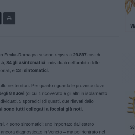
, in Emilia-Romagna si sono registrati
29.897
casi di
sti,
34 gli asintomatici
, individuati nell’ambito delle
ionali, e
13
i
sintomatici
.
llo nei territori. Per quanto riguarda le province dove
degli
8
nuovi
(di cui 1 ricoverato e gli altri in isolamento
dividuati, 5 sporadici (di questi, due rilevati dallo
i sono tutti collegati a focolai già noti
.
si
, 4 sono sintomatici: uno importato dall’estero
o ancora diagnosticato in Veneto – ma poi rientrato nel