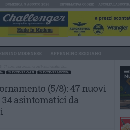
DOMENICA, 9 AGOSTO 2026
INFORMATIVA COOKIE
ASCOLTA LA NOSTR
ENNINO MODENESE
APPENNINO REGGIANO
: 47 nuovi casi positivi, di cui 34 asintomatici da...
NA
IN EVIDENZA CARPI
IN EVIDENZA MODENA
iornamento (5/8): 47 nuovi
ui 34 asintomatici da
i