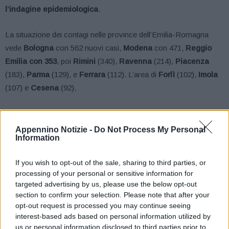
l’indagine epidemiologica
.
La situazione dei contagi nelle province dell’Emilia-Romagna
vede
Bologna
con 562 nuovi casi,
Modena
con 471,
Reggio
Emilia con 353
, poi
Rimini
(340),
Ravenna
(214),
Piacenza
(183),
Parma
(129), e
Ferrara
(112). L’area di
Forlì
(102),
Imola
(107) e
Cesena
(92).
Questi, dunque, i dati – accertati alle ore 12 di oggi sulla base
delle richieste istituzionali – relativi all’andamento dell’epidemia in
Appennino Notizie -
Do Not Process My Personal
Information
regione.
If you wish to opt-out of the sale, sharing to third parties, or
Nelle ultime 24 ore sono stati effettuati 13.114
tamponi
, per un
processing of your personal or sensitive information for
totale di 1.990.596
. A questi si aggiungono anche 2.056
test
targeted advertising by us, please use the below opt-out
sierologici.
section to confirm your selection. Please note that after your
opt-out request is processed you may continue seeing
interest-based ads based on personal information utilized by
I
casi attivi
, cioè il numero di malati effettivi, a oggi sono 67.274
us or personal information disclosed to third parties prior to