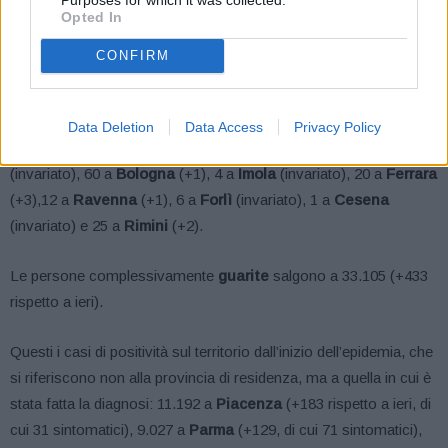
Opted In
I pazienti ricoverati in
terapia intensiva
sono 249 (
+ 8 rispetto
a ieri), 2.666 quelli in
altri reparti Covid
(
+72
).
CONFIRM
Sul territorio, i pazienti ricoverati in terapia intensiva sono così
distribuiti: 14 a
Piacenza
(-1 rispetto a ieri), 14 a
Parma
(+1
Data Deletion
Data Access
Privacy Policy
rispetto a ieri), 29 a
Reggio Emilia
(+1), 64 a
Modena
(invariato), 60 a
Bologna
(+1), 4 a
Imola
(invariato), 20 a
Ferrara
(+3),12 a
Ravenna
(+1), 6 a
Forlì
(invariato), 1 a
Cesena
(invariato) e 25 a
Rimini
(+2).
Le persone complessivamente
guarite
salgono a 33.105 (+433
rispetto a ieri).
Questi i casi di positività sul territorio dall’inizio dell’epidemia, che
si riferiscono non alla provincia di residenza, ma a quella in cui è
stata fatta la diagnosi: 11.192 a
Piacenza
(+183 rispetto a ieri, di
cui 31 sintomatici), 9.027 a
Parma
(+129, di cui 71 sintomatici),