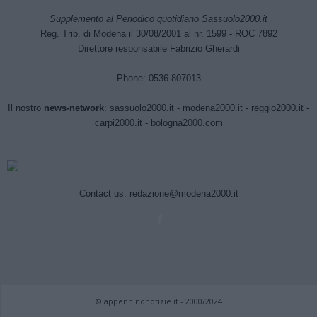
Supplemento al Periodico quotidiano Sassuolo2000.it
Reg. Trib. di Modena il 30/08/2001 al nr. 1599 - ROC 7892
Direttore responsabile Fabrizio Gherardi
Phone: 0536.807013
Il nostro
news-network
:
sassuolo2000.it
-
modena2000.it
-
reggio2000.it
-
carpi2000.it
-
bologna2000.com
Contact us:
redazione@modena2000.it
© appenninonotizie.it - 2000/2024