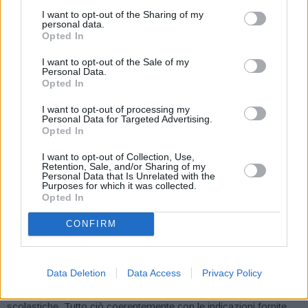
Per contrastare la diffusione del virus, è fondamentale proporre
I want to opt-out of the Sharing of my
la vaccinazione a chi ha avuto l’infezione da SARS-CoV-2
da
personal data.
Opted In
non meno di tre mesi
e
fino ad un massimo di dodici
.
I want to opt-out of the Sale of my
Personal Data.
Per i vaccini a mRNA sarà possibile
anticipare le seconde dosi
Opted In
come indicato dalle case produttrici (21 giorni per il vaccino di
I want to opt-out of processing my
Pfizer-BNT e 28 giorni per il vaccino di Moderna), mentre per le
Personal Data for Targeted Advertising.
nuove prenotazioni si dovrà impostare la data della seconda
Opted In
dose con le tempistiche sopra riportate. Per anticipare la
I want to opt-out of Collection, Use,
seconda dose verrà attivato un sistema di
chiamata attiva
da
Retention, Sale, and/or Sharing of my
Personal Data that Is Unrelated with the
parte dell’Azienda sanitaria.
Purposes for which it was collected.
Opted In
Verranno definiti
modelli organizzativi
che favoriranno la
CONFIRM
somministrazione ai cittadini
non ancora vaccinati con rischio
elevato di ospedalizzazione ordinaria
o di
ricovero in terapia
intensiva (
over 60 anni
) e ai giovani
nella fascia di età 12-19
Data Deletion
Data Access
Privacy Policy
anni
per poter garantire coperture idonee per l’inizio delle attività
scolastiche. Tutto ciò coerentemente con le indicazioni fornite