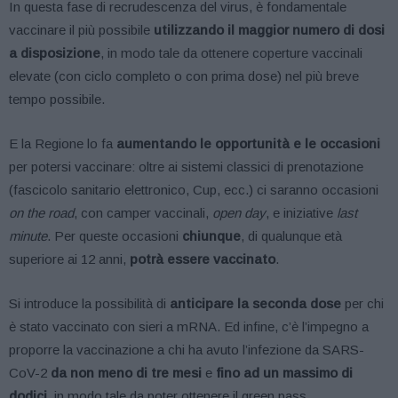
In questa fase di recrudescenza del virus, è fondamentale
vaccinare il più possibile
utilizzando il maggior numero di dosi
a disposizione
, in modo tale da ottenere coperture vaccinali
elevate (con ciclo completo o con prima dose) nel più breve
tempo possibile.
E la Regione lo fa
aumentando le opportunità e le occasioni
per potersi vaccinare: oltre ai sistemi classici di prenotazione
(fascicolo sanitario elettronico, Cup, ecc.) ci saranno occasioni
on the road
, con camper vaccinali,
open day
, e iniziative
last
minute
. Per queste occasioni
chiunque
, di qualunque età
superiore ai 12 anni,
potrà essere vaccinato
.
Si introduce la possibilità di
anticipare la seconda dose
per chi
è stato vaccinato con sieri a mRNA. Ed infine, c’è l’impegno a
proporre la vaccinazione a chi ha avuto l’infezione da SARS-
CoV-2
da non meno di tre mesi
e
fino ad un massimo di
dodici
, in modo tale da poter ottenere il green pass.