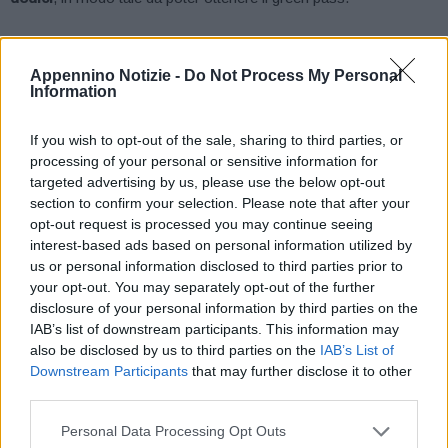
E tutto questo sarà possibile grazie anche al fatto che,
per la
seconda metà
del mese di
agosto
, è previsto un
aumento
Appennino Notizie -
Do Not Process My Personal
Information
significativo
delle forniture di vaccini
Pfizer-BNT e Moderna
,
con l’arrivo in Emilia-Romagna di
ulteriori 200mila dosi circa
.
If you wish to opt-out of the sale, sharing to third parties, or
processing of your personal or sensitive information for
È questo, in sintesi, quanto è stato condiviso nel corso di un
targeted advertising by us, please use the below opt-out
incontro tra Direzione generale
dell’assessorato alle Politiche
section to confirm your selection. Please note that after your
opt-out request is processed you may continue seeing
per la salute della Regione
e le direzioni generali delle
interest-based ads based on personal information utilized by
Aziende sanitarie
dell’Emilia-Romagna, sulla base dell’aumento
us or personal information disclosed to third parties prior to
delle forniture vaccinali annunciato dal commissario straordinario
your opt-out. You may separately opt-out of the further
per l’emergenza Covid,
generale Figliuolo
.
disclosure of your personal information by third parties on the
IAB’s list of downstream participants. This information may
also be disclosed by us to third parties on the
IAB’s List of
Downstream Participants
that may further disclose it to other
third parties.
Come prosegue la campagna vaccinale, in dettaglio
Personal Data Processing Opt Outs