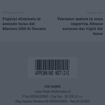
Previous article
Next article
Fognini eliminato al
Ventasso: malore in zona
secondo turno del
impervia, 60enne
Masters 1000 di Toronto
soccorso dai vigili del
fuoco
CHI SIAMO
Linea Radio Multimedia srl
P.Iva 02556210363 - Cap.Soc. 10.329,12 i.v.
Reg.Imprese Modena Nr.02556210363 - Rea Nr.311810