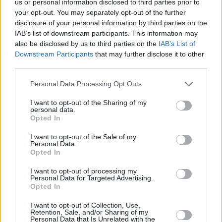
us or personal information disclosed to third parties prior to
Sul territorio
reggiano
, su 20 nuovi positivi, 11 sono riconducibili
your opt-out. You may separately opt-out of the further
a focolai familiari, 3 sono rientri dall’estero (uno dall’Albania, uno
disclosure of your personal information by third parties on the
IAB’s list of downstream participants. This information may
dalla Romania, uno dal Kazakistan), 4 sono classificati come
also be disclosed by us to third parties on the
IAB’s List of
sporadici. Un altro è un caso di contatto in un focolaio all’interno
Downstream Participants
that may further disclose it to other
di un ambiente lavorativo e un ultimo è in via di approfondimento.
third parties.
Tutti i casi sono in isolamento domiciliare.
Personal Data Processing Opt Outs
Nel
modenese
, su 17 nuovi positivi, 5 sono rientri dall’estero (2
I want to opt-out of the Sharing of my
personal data.
dalla Moldavia, 2 dalla Turchia, uno dalla Romania) e uno dalla
Opted In
Sardegna. Nove nuovi positivi sono stati individuati in quanto
contatti di casi già noti; un positivo è emerso grazie ai controlli
I want to opt-out of the Sale of my
Personal Data.
sui luoghi di lavoro e un ultimo caso è stato classificato come
Opted In
sporadico.
I want to opt-out of processing my
Personal Data for Targeted Advertising.
Opted In
In provincia di
Ferrara
, su 11 positivi, 3 sono rientri dall’estero (2
dall’Albania, uno dall’India). Gli altri 8 sono stati individuati in
I want to opt-out of Collection, Use,
Retention, Sale, and/or Sharing of my
quanto contatti di casi già noti: di questi, 6 riconducibili a focolai
Personal Data that Is Unrelated with the