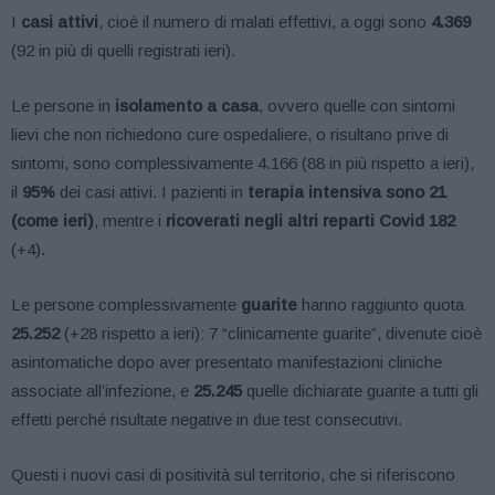
I
casi attivi
, cioè il numero di malati effettivi, a oggi sono
4.369
(92 in più di quelli registrati ieri).
Le persone in
isolamento a casa
, ovvero quelle con sintomi
lievi che non richiedono cure ospedaliere, o risultano prive di
sintomi, sono complessivamente 4.166 (88 in più rispetto a ieri),
il
95%
dei casi attivi. I pazienti in
terapia intensiva sono 21
(come ieri)
, mentre i
ricoverati negli altri reparti Covid 182
(+4).
Le persone complessivamente
guarite
hanno raggiunto quota
25.252
(+28 rispetto a ieri): 7 “clinicamente guarite”, divenute cioè
asintomatiche dopo aver presentato manifestazioni cliniche
associate all’infezione, e
25.245
quelle dichiarate guarite a tutti gli
effetti perché risultate negative in due test consecutivi.
Questi i nuovi casi di positività sul territorio, che si riferiscono