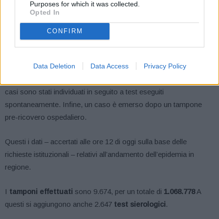
familiari.
Purposes for which it was collected.
Opted In
Quindici i nuovi casi a
Ravenna
, di cui 14 in isolamento
CONFIRM
domiciliare e uno ricoverato. Nel dettaglio, 5 sono contatti di casi
già noti, tutti in ambito familiare; 2 sono casi sporadici, emersi in
Data Deletion
Data Access
Privacy Policy
seguito alla manifestazione di sintomi. Altri 5 casi sono legati al
rientro dall’estero (4 dalla Macedonia, uno dal Marocco); due
casi sono stati individuati in seguito a test eseguiti
spontaneamente. Infine, un caso è emerso dopo un tampone
pre-ricovero ospedaliero.
Questi i dati – accertati alle ore 12 di oggi sulla base delle
richieste istituzionali – relativi all’andamento dell’epidemia in
regione.
I
tamponi effettuati
sono 9.674, per un totale di
1.068.778
A
questi si aggiungono anche 2.647
test sierologici
.