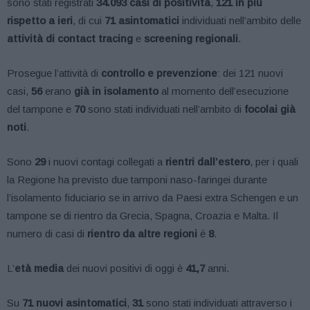
sono stati registrati
34.093 casi di positività
,
121 in più
rispetto a ieri
, di cui
71 asintomatici
individuati nell’ambito delle
attività di contact tracing
e
screening regionali
.
Prosegue l’attività di
controllo e prevenzione
: dei 121 nuovi
casi,
56
erano
già in isolamento
al momento dell’esecuzione
del tampone e
70
sono stati individuati nell’ambito di
focolai già
noti
.
Sono
29
i nuovi contagi collegati a
rientri dall’estero
, per i quali
la Regione ha previsto due tamponi naso-faringei durante
l’isolamento fiduciario se in arrivo da Paesi extra Schengen e un
tampone se di rientro da Grecia, Spagna, Croazia e Malta. Il
numero di casi di
rientro da altre regioni
è
8
.
L’
età media
dei nuovi positivi di oggi è
41,7
anni.
Su
71 nuovi asintomatici
,
31
sono stati individuati attraverso i