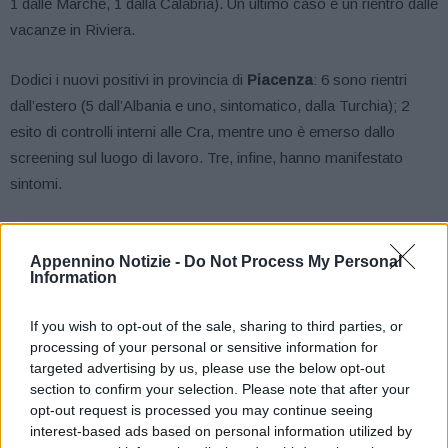
1 dalle Marche, 1 dalla Calabria). Un ultimo caso è un rientro dalle
vacanze in Riviera.
Dodici i nuovi positivi in provincia di
Piacenza
: 6 sono rientri
dall’estero (5 dall’Albania e uno, sintomatico, dalla Turchia); 2
esito di controlli interni alle Cra, mentre uno è emerso dallo
screening sul luogo di lavoro. Tre, infine, hanno manifestato
sintomi.
In provincia di
Parma
, sui 14 nuovi positivi 3 sono stati individuati
da attività di contact tracing, tra i quali figurano due sintomatici; 3
Appennino Notizie -
Do Not Process My Personal
Information
riguardano rientri dall’estero (uno dalla Moldavia, uno dalla
Romania e uno dall’Ucraina); 3 in seguito a test pre-ricovero
If you wish to opt-out of the sale, sharing to third parties, or
ospedaliero. Due casi sono pazienti con sintomi, altri 2 sono
processing of your personal or sensitive information for
emersi dallo screening effettuato su ospiti di Cra. Infine, un caso
targeted advertising by us, please use the below opt-out
section to confirm your selection. Please note that after your
è stato individuato tramite screening di una squadra di calcio del
opt-out request is processed you may continue seeing
campionato Promozione.
interest-based ads based on personal information utilized by