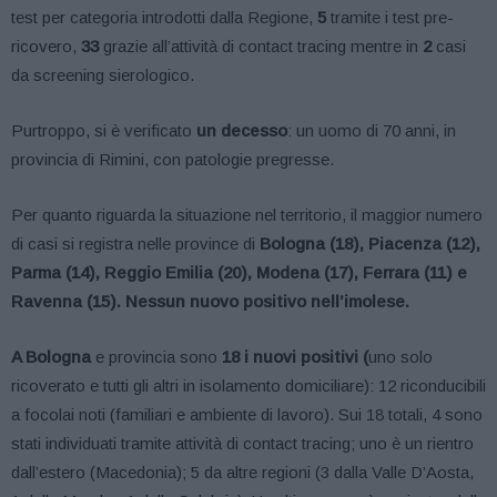
test per categoria introdotti dalla Regione,
5
tramite i test pre-
ricovero,
33
grazie all’attività di contact tracing mentre in
2
casi
da screening sierologico.
Purtroppo, si è verificato
un decesso
: un uomo di 70 anni, in
provincia di Rimini, con patologie pregresse.
Per quanto riguarda la situazione nel territorio, il maggior numero
di casi si registra nelle province di
Bologna (18), Piacenza (12),
Parma (14), Reggio Emilia (20), Modena (17), Ferrara (11) e
Ravenna (15). Nessun nuovo positivo nell’imolese.
A Bologna
e provincia sono
18 i nuovi positivi (
uno solo
ricoverato e tutti gli altri in isolamento domiciliare): 12 riconducibili
a focolai noti (familiari e ambiente di lavoro). Sui 18 totali, 4 sono
stati individuati tramite attività di contact tracing; uno è un rientro
dall’estero (Macedonia); 5 da altre regioni (3 dalla Valle D’Aosta,