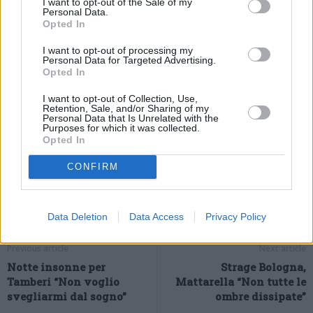
I want to opt-out of the Sale of my
fino a fine 2024, un comitato tecnico-scientifico che monitora
Personal Data.
l’impatto delle norme e degli investimenti, da qui al 2024 e
Opted In
sollecita al ministro della Giustizia eventuali correttivi. Infine: la
I want to opt-out of processing my
possibilità di portare al limite della durata massima tutti i processi
Personal Data for Targeted Advertising.
Opted In
su semplice iniziativa del collegio giudicante”.
(ITALPRESS).
I want to opt-out of Collection, Use,
Retention, Sale, and/or Sharing of my
Personal Data that Is Unrelated with the
Purposes for which it was collected.
Opted In
CONFIRM
Data Deletion
Data Access
Privacy Policy
Previous article
Next article
Notte insonne per
Strage Bologna,
Tamberi “Non voglio
Mattarella “Non tutte le
svegliarmi dal sogno”
ombre dissipate”