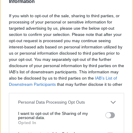
Information
If you wish to opt-out of the sale, sharing to third parties, or
processing of your personal or sensitive information for
targeted advertising by us, please use the below opt-out
section to confirm your selection. Please note that after your
opt-out request is processed you may continue seeing
interest-based ads based on personal information utilized by
ROMA (ITALPRESS) – “Mai pensato a causare una crisi di
us or personal information disclosed to third parties prior to
governo”. Lo dice l’ex premier Giuseppe Conte in un’intervista al
your opt-out. You may separately opt-out of the further
quotidiano La Stampa. Sulla fiducia alla riforma della Giustizia
disclosure of your personal information by third parties on the
IAB’s list of downstream participants. This information may
Conte assicura: “Nel nuovo corso del M5S la presenza compatta
also be disclosed by us to third parties on the
IAB’s List of
sarà la cifra della nostra forza politica. Sulle assenze mi sono
Downstream Participants
that may further disclose it to other
espresso ieri: non mi piacciono. Ma la fiducia è assicurata”.
third parties.
Di fronte “a un blocco di forze politiche che ha fortemente
Personal Data Processing Opt Outs
contrastato i nostri interventi migliorativi, a partire dalla Lega che
pubblicamente sostiene la lotta alla mafia e poi ha tentato di
I want to opt-out of the Sharing of my
personal data.
boicottarci in tutti i modi, abbiamo ottenuto importanti modifiche:
Opted In
un regime transitorio che introduce tempi più lunghi per i processi