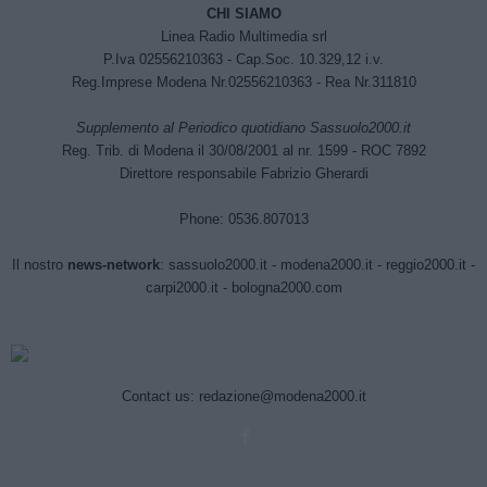
CHI SIAMO
Linea Radio Multimedia srl
P.Iva 02556210363 - Cap.Soc. 10.329,12 i.v.
Reg.Imprese Modena Nr.02556210363 - Rea Nr.311810
Supplemento al Periodico quotidiano Sassuolo2000.it
Reg. Trib. di Modena il 30/08/2001 al nr. 1599 - ROC 7892
Direttore responsabile Fabrizio Gherardi
Phone: 0536.807013
Il nostro
news-network
:
sassuolo2000.it
-
modena2000.it
-
reggio2000.it
-
carpi2000.it
-
bologna2000.com
Contact us:
redazione@modena2000.it