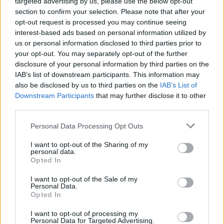
targeted advertising by us, please use the below opt-out
“Per ironia della sorte mentre anche quest’anno l’Appennino si
section to confirm your selection. Please note that after your
opt-out request is processed you may continue seeing
lamenta per la mancanza della neve – prosegue Marco Gualandi
interest-based ads based on personal information utilized by
– invece è arrivata l’acqua. Però non stiamo parlando di alluvioni
us or personal information disclosed to third parties prior to
o bombe d’acqua, bensì di una pioggia forte ma ‘normale’. Se
your opt-out. You may separately opt-out of the further
nonostante questo avvengono fenomeni franosi, questo
disclosure of your personal information by third parties on the
IAB’s list of downstream participants. This information may
conferma quanto sia fragile il territorio dell’Alto Reno.
also be disclosed by us to third parties on the
IAB’s List of
Certamente la prevenzione e la messa in sicurezza è una
Downstream Participants
that may further disclose it to other
priorità, ma Cna sottolinea ancora una volta come per
third parties.
prevenzione intendiamo anche quella che riguarda la mobilità. Il
Personal Data Processing Opt Outs
problema del traffico sulla Porrettana è sia a valle da Porretta a
Bologna, sia a monte da Porretta a Pistoia. Un traffico difficile in
I want to opt-out of the Sharing of my
personal data.
particolare per i mezzi pesanti che riforniscono le nostre aziende
Opted In
o portano le loro merci fuori dall’Appennino. Le nostre imprese in
più occasioni, attraverso sondaggi, convegni, interviste, hanno
I want to opt-out of the Sale of my
Personal Data.
sempre indicato la Bretella di collegamento Reno-Setta come la
Opted In
soluzione migliore, in quanto consentirebbe all’altezza di Vergato
I want to opt-out of processing my
con un tunnel di connettersi all’Autostrada Bologna-Firenze. In
Personal Data for Targeted Advertising.