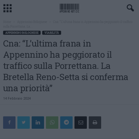
Home
Appennino Bolognese
Cna: “L’ultima frana in Appennino ha peggiorato il traffico
sulla Porrettana. La...
APPENNINO BOLOGNESE
VIABILITÀ
Cna: “L’ultima frana in
Appennino ha peggiorato il
traffico sulla Porrettana. La
Bretella Reno-Setta si conferma
una priorità”
14 Febbraio 2024