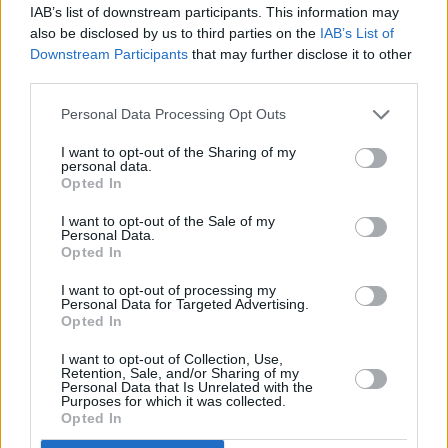
diverse squadre da Reggio e da Bologna, stanno procedendo
IAB’s list of downstream participants. This information may
also be disclosed by us to third parties on the
IAB’s List of
con la bonifica dell’area con l’ausilio squadre dedicate a questo
Downstream Participants
that may further disclose it to other
tipo di intervento.
third parties.
Personal Data Processing Opt Outs
I want to opt-out of the Sharing of my
personal data.
Opted In
I want to opt-out of the Sale of my
Personal Data.
Opted In
Previous article
Next article
I want to opt-out of processing my
Personal Data for Targeted Advertising.
Sicurezza lavoro, Venulejo
Sardegna, Meloni-Tajani-
Opted In
(Filca Cisl ER): “Patente a
Salvini “Impariamo da
punti? Un primo
sconfitte e vittorie”
I want to opt-out of Collection, Use,
significativo passo, ora
Retention, Sale, and/or Sharing of my
Personal Data that Is Unrelated with the
coinvolgere sistema
Purposes for which it was collected.
bilaterale dell’edilizia”
Opted In