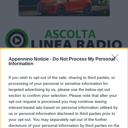
Ora in onda:
Appennino Notizie -
Do Not Process My Personal
Information
____________
If you wish to opt-out of the sale, sharing to third parties, or
processing of your personal or sensitive information for
targeted advertising by us, please use the below opt-out
section to confirm your selection. Please note that after your
Un camion cisterna che trasportava ossigeno puro, si è ribaltato
opt-out request is processed you may continue seeing
interest-based ads based on personal information utilized by
fuori carreggiata lungo l’A1, all’altezza del km 149 sud. Il
us or personal information disclosed to third parties prior to
conducente è stato trasportato in ospedale in gravi condizioni,
your opt-out. You may separately opt-out of the further
mentre i Vigili del fuoco, intervenuti poco dopo le 15:00 con
disclosure of your personal information by third parties on the