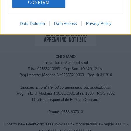
CONFIRM
Data Deletion
Data Access
Privacy Policy
CHI SIAMO
Linea Radio Multimedia srl
P.Iva 02556210363 - Cap.Soc. 10.329,12 i.v.
Reg.Imprese Modena Nr.02556210363 - Rea Nr.311810
Supplemento al Periodico quotidiano Sassuolo2000.it
Reg. Trib. di Modena il 30/08/2001 al nr. 1599 - ROC 7892
Direttore responsabile Fabrizio Gherardi
Phone: 0536.807013
Il nostro
news-network
:
sassuolo2000.it
-
modena2000.it
-
reggio2000.it
-
carpi2000.it
-
bologna2000.com