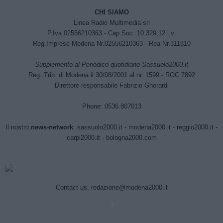
CHI SIAMO
Linea Radio Multimedia srl
P.Iva 02556210363 - Cap.Soc. 10.329,12 i.v.
Reg.Imprese Modena Nr.02556210363 - Rea Nr.311810
Supplemento al Periodico quotidiano Sassuolo2000.it
Reg. Trib. di Modena il 30/08/2001 al nr. 1599 - ROC 7892
Direttore responsabile Fabrizio Gherardi
Phone: 0536.807013
Il nostro
news-network
:
sassuolo2000.it
-
modena2000.it
-
reggio2000.it
-
carpi2000.it
-
bologna2000.com
Contact us:
redazione@modena2000.it