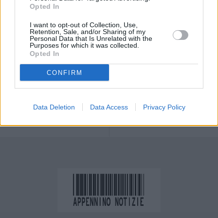
Opted In
I want to opt-out of Collection, Use,
Retention, Sale, and/or Sharing of my
Personal Data that Is Unrelated with the
Purposes for which it was collected.
Opted In
CONFIRM
Previous article
Next article
Gelmini “Il green pass
Appuntamento con la
Data Deletion
Data Access
Privacy Policy
non è uno strumento per
Foresta Terapeutica a
punire”
Monte Baducco