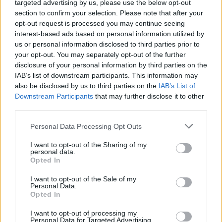
targeted advertising by us, please use the below opt-out
per questo che si sprigionano quei gas che inquinano ed il clima
section to confirm your selection. Please note that after your
della terra di riscalda: è un pò come un’auto sotto il sole che
opt-out request is processed you may continue seeing
diventa rovente all’interno” aggiunge. “Il risultato ulteriore è che si
interest-based ads based on personal information utilized by
us or personal information disclosed to third parties prior to
sciolgono i ghiacciai, si alza il livello dei mari e si desertificano i
your opt-out. You may separately opt-out of the further
territori. E tutto questo è accaduto in duecento anni, è come
disclosure of your personal information by third parties on the
l’ultimo minuto di una giornata di assoluto equilibrio in cui tutto si
IAB’s list of downstream participants. This information may
stravolge: siamo esplosi demograficamente e i consumi sono
also be disclosed by us to third parties on the
IAB’s List of
Downstream Participants
that may further disclose it to other
aumentati” sottolinea Cingolani che sulla possibile soluzione
third parties.
ricorda come esista “una road map”. “Ci sono gli accordi di
Parigi che prevedono di diminuire l’uso nei prossimi dieci anni di
Personal Data Processing Opt Outs
tutto quello che produce anidride carbonica. Dobbiamo ridurre del
I want to opt-out of the Sharing of my
55% entro il 2030 e bisogna fare una transizione ecologica: la
personal data.
Opted In
grande sfida è passare a fonti rinnovabile, elettrificando il più
possibile per una energia che non produce anidride carbonica
I want to opt-out of the Sale of my
Personal Data.
quando viene prodotta” conclude il ministro.
Opted In
(ITALPRESS).
I want to opt-out of processing my
Personal Data for Targeted Advertising.