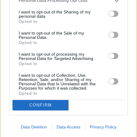
Personal Data Processing Opt Outs
******
I want to opt-out of the Sharing of my
personal data.
Sulla D14 Diramazione per Ravenna, per consentire lavori di
Opted In
pavimentazione, dalle 22:00 di lunedì 19 alle 6:00 di martedì 20
febbraio, sarà chiuso il tratto compreso tra l’allacciamento con la
I want to opt-out of the Sale of my
Personal Data.
A14 Bologna-Taranto e Lugo, verso Ravenna. Di conseguenza,
Opted In
per chi percorre la A14 Bologna-Taranto, da Bologna e da
I want to opt-out of processing my
Ancona, saranno chiusi i rami di allacciamento sulla Diramazione
Personal Data for Targeted Advertising.
Opted In
per Ravenna. In alternativa si consigliano i seguenti itinerari: per
chi proviene da Bologna, uscire sulla A14 alla stazione di Imola e
I want to opt-out of Collection, Use,
Retention, Sale, and/or Sharing of my
percorrere la viabilità ordinaria: SP610, via Selice, SP253
Personal Data that Is Unrelated with the
Purposes for which it was collected.
(Massalombarda-Sant’Agata sul Santerno), via Piratello (Lugo),
Opted In
SP95 via X Aprile, via Madonna di Genova e rientrare sulla
Diramazione attraverso lo svincolo di Cotignola; per chi proviene
CONFIRM
da Ancona, uscire sulla A14 alla stazione di Faenza, percorree la
SP8 e rientrare sulla Diramazione a Bagnacavallo.
Data Deletion
Data Access
Privacy Policy
******