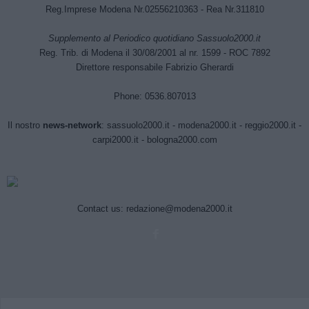
Reg.Imprese Modena Nr.02556210363 - Rea Nr.311810
Supplemento al Periodico quotidiano Sassuolo2000.it
Reg. Trib. di Modena il 30/08/2001 al nr. 1599 - ROC 7892
Direttore responsabile Fabrizio Gherardi
Phone: 0536.807013
Il nostro
news-network
:
sassuolo2000.it
-
modena2000.it
-
reggio2000.it
-
carpi2000.it
-
bologna2000.com
Contact us:
redazione@modena2000.it