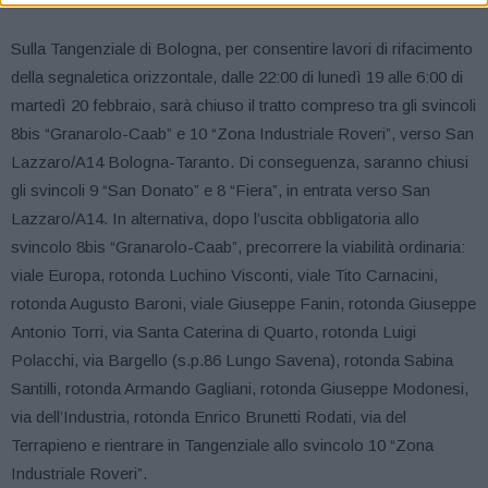
Sulla Tangenziale di Bologna, per consentire lavori di rifacimento
della segnaletica orizzontale, dalle 22:00 di lunedì 19 alle 6:00 di
martedì 20 febbraio, sarà chiuso il tratto compreso tra gli svincoli
8bis “Granarolo-Caab” e 10 “Zona Industriale Roveri”, verso San
Lazzaro/A14 Bologna-Taranto. Di conseguenza, saranno chiusi
gli svincoli 9 “San Donato” e 8 “Fiera”, in entrata verso San
Lazzaro/A14. In alternativa, dopo l’uscita obbligatoria allo
svincolo 8bis “Granarolo-Caab”, precorrere la viabilità ordinaria:
viale Europa, rotonda Luchino Visconti, viale Tito Carnacini,
rotonda Augusto Baroni, viale Giuseppe Fanin, rotonda Giuseppe
Antonio Torri, via Santa Caterina di Quarto, rotonda Luigi
Polacchi, via Bargello (s.p.86 Lungo Savena), rotonda Sabina
Santilli, rotonda Armando Gagliani, rotonda Giuseppe Modonesi,
via dell’Industria, rotonda Enrico Brunetti Rodati, via del
Terrapieno e rientrare in Tangenziale allo svincolo 10 “Zona
Industriale Roveri”.