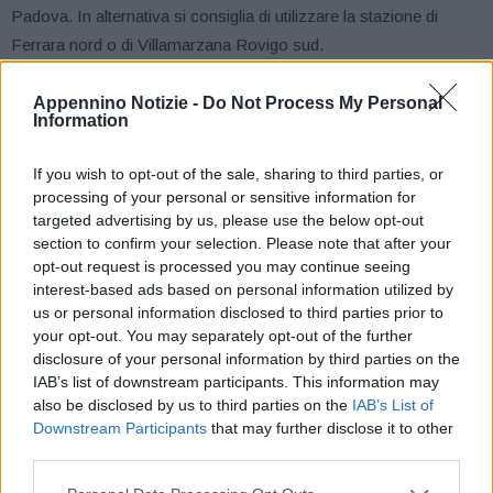
Padova. In alternativa si consiglia di utilizzare la stazione di
Ferrara nord o di Villamarzana Rovigo sud.
Per consentire lavori di pavimentazione, saranno adottati i
Appennino Notizie -
Do Not Process My Personal
Information
seguenti provvedimenti di chiusura: dalle 22:00 di lunedì 19 alle
6:00 di martedì 20 febbraio, sarà chiuso il tratto compreso tra
If you wish to opt-out of the sale, sharing to third parties, or
Altedo e Bologna Interporto, verso Bologna. L’area di servizio
processing of your personal or sensitive information for
“Castel Bentivoglio ovest”, situata nel suddetto tratto, sarà chiusa
targeted advertising by us, please use the below opt-out
nella stessa notte, ma con orario 21:00-6:00. In alternativa, dopo
section to confirm your selection. Please note that after your
opt-out request is processed you may continue seeing
l’uscita obbligatoria alla stazione di Altedo, percorrere la viabilità
interest-based ads based on personal information utilized by
ordinaria: via Chiavicone, SS64 Porrettana, SP3 Via Marconi e
us or personal information disclosed to third parties prior to
rientrare sulla A13 alla stazione di Bologna Interporto. Dalle 22:00
your opt-out. You may separately opt-out of the further
di giovedì 22 alle 6:00 di venerdì 23 febbraio, sarà chiusa la
disclosure of your personal information by third parties on the
IAB’s list of downstream participants. This information may
stazione di Bologna Interporto, in uscita per chi proviene da
also be disclosed by us to third parties on the
IAB’s List of
Bologna. In alternativa, si consiglia di uscire alla stazione di
Downstream Participants
that may further disclose it to other
Bologna Arcoveggio o di Altedo.
third parties.