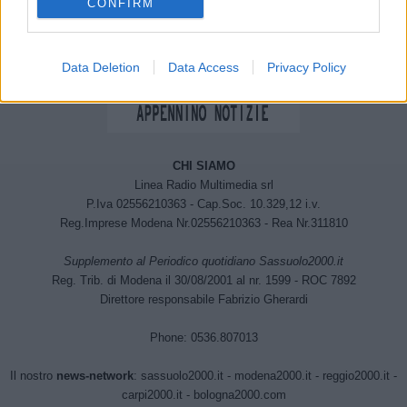
CONFIRM
Data Deletion
Data Access
Privacy Policy
CHI SIAMO
Linea Radio Multimedia srl
P.Iva 02556210363 - Cap.Soc. 10.329,12 i.v.
Reg.Imprese Modena Nr.02556210363 - Rea Nr.311810
Supplemento al Periodico quotidiano Sassuolo2000.it
Reg. Trib. di Modena il 30/08/2001 al nr. 1599 - ROC 7892
Direttore responsabile Fabrizio Gherardi
Phone: 0536.807013
Il nostro
news-network
:
sassuolo2000.it
-
modena2000.it
-
reggio2000.it
-
carpi2000.it
-
bologna2000.com