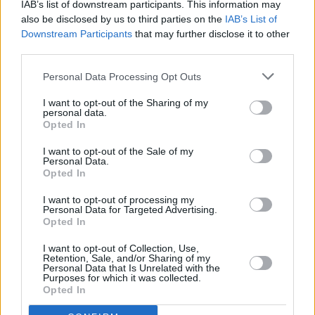
IAB’s list of downstream participants. This information may
quale su un noto sito Internet di e-commerce aveva messo
also be disclosed by us to third parties on the
IAB’s List of
fittiziamente in vendita alcuni oggetti riscuotendo la somma di
Downstream Participants
that may further disclose it to other
third parties.
oltre 1000 euro da una signora modenese.
Personal Data Processing Opt Outs
I want to opt-out of the Sharing of my
personal data.
Opted In
I want to opt-out of the Sale of my
Personal Data.
Opted In
I want to opt-out of processing my
Previous article
Next article
Personal Data for Targeted Advertising.
Opted In
Deve espiare sette mesi di
Fuma marijuana per
reclusione per truffa, i
trovare ispirazione,
I want to opt-out of Collection, Use,
carabinieri di Formigine
giovane musicista
Retention, Sale, and/or Sharing of my
Personal Data that Is Unrelated with the
danno esecuzione
arrestato a Carpi
Purposes for which it was collected.
all’ordinanza
Opted In