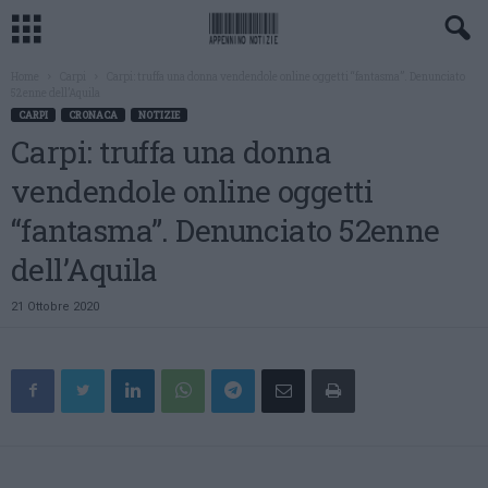
Home
Carpi
Carpi: truffa una donna vendendole online oggetti “fantasma”. Denunciato
52enne dell’Aquila
CARPI
CRONACA
NOTIZIE
Carpi: truffa una donna
vendendole online oggetti
“fantasma”. Denunciato 52enne
dell’Aquila
21 Ottobre 2020