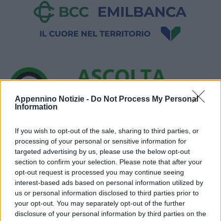
Appennino Notizie -
Do Not Process My Personal
Information
Ora in onda:
____________
If you wish to opt-out of the sale, sharing to third parties, or
processing of your personal or sensitive information for
targeted advertising by us, please use the below opt-out
section to confirm your selection. Please note that after your
opt-out request is processed you may continue seeing
interest-based ads based on personal information utilized by
L’altro ieri, i carabinieri della stazione di Carpi hanno denunciato
us or personal information disclosed to third parties prior to
your opt-out. You may separately opt-out of the further
in stato di libertà alla procura della Repubblica un
disclosure of your personal information by third parties on the
cinquantaduenne italiano, domiciliato in provincia dell’Aquila, il