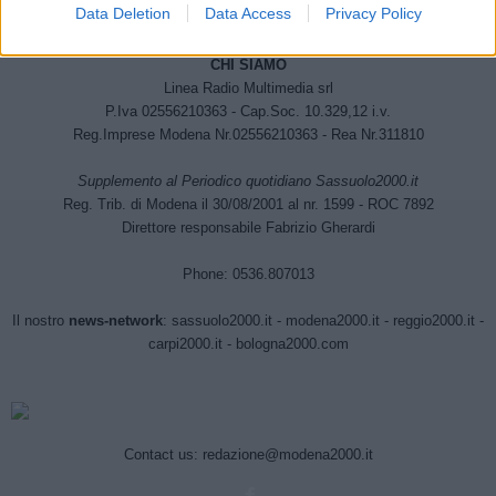
Data Deletion
Data Access
Privacy Policy
CHI SIAMO
Linea Radio Multimedia srl
P.Iva 02556210363 - Cap.Soc. 10.329,12 i.v.
Reg.Imprese Modena Nr.02556210363 - Rea Nr.311810
Supplemento al Periodico quotidiano Sassuolo2000.it
Reg. Trib. di Modena il 30/08/2001 al nr. 1599 - ROC 7892
Direttore responsabile Fabrizio Gherardi
Phone: 0536.807013
Il nostro
news-network
:
sassuolo2000.it
-
modena2000.it
-
reggio2000.it
-
carpi2000.it
-
bologna2000.com
Contact us:
redazione@modena2000.it