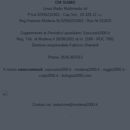
CHI SIAMO
Linea Radio Multimedia srl
P.Iva 02556210363 - Cap.Soc. 10.329,12 i.v.
Reg.Imprese Modena Nr.02556210363 - Rea Nr.311810
Supplemento al Periodico quotidiano Sassuolo2000.it
Reg. Trib. di Modena il 30/08/2001 al nr. 1599 - ROC 7892
Direttore responsabile Fabrizio Gherardi
Phone: 0536.807013
Il nostro
news-network
:
sassuolo2000.it
-
modena2000.it
-
reggio2000.it
-
carpi2000.it
-
bologna2000.com
Contact us:
redazione@modena2000.it