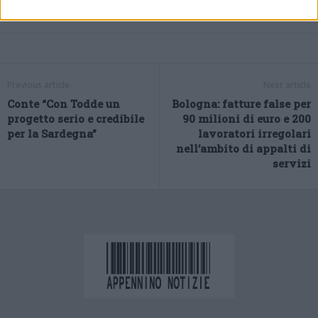
Previous article
Next article
Conte “Con Todde un
Bologna: fatture false per
progetto serio e credibile
90 milioni di euro e 200
per la Sardegna”
lavoratori irregolari
nell’ambito di appalti di
servizi