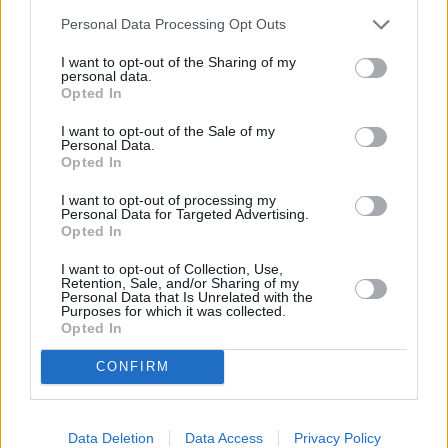
manifestazione, non preavvisandola alla quale partecipavano un
Personal Data Processing Opt Outs
centinaio di persone e in tale contesto il personale in servizio di
ordine pubblico, disposto a supporto dell’attività di polizia
I want to opt-out of the Sharing of my
personal data.
giudiziaria svolta dalla Digos, veniva aggredito da alcuni attivisti di
Opted In
LUnA che colpivano gli agenti con calci, pugni ed aste, tanto da
I want to opt-out of the Sale of my
rendersi responsabili dei reati di resistenza aggravata a pubblico
Personal Data.
Opted In
ufficiale e lesioni aggravate nonché del lancio di oggetti.
I want to opt-out of processing my
Personal Data for Targeted Advertising.
Al termine di detta fase hanno fatto ricorso alle cure mediche
Opted In
presso il locale pronto soccorso tre agenti del servizio di ordine
pubblico ed una manifestante mentre sono stati segnalati alla
I want to opt-out of Collection, Use,
Retention, Sale, and/or Sharing of my
Procura della Repubblica di Bologna complessivamente 12
Personal Data that Is Unrelated with the
Purposes for which it was collected.
attivisti appartenenti allo stesso collettivo universitario ritenuti, a
Opted In
vario titolo, responsabili di reati inerenti all’ordine pubblico”.
CONFIRM
Data Deletion
Data Access
Privacy Policy