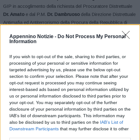
GIP in accoglimento della richiesta del Procuratore Distrettuale
Dr. Amato
e dal P.M.
Dr. Dambruoso
della Direzione Distrettuale
Antimafia ed Antiterrorismo della Procura della Repubblica di
Bologna – nei confronti di altrettanti attivisti appartenenti al
Appennino Notizie -
Do Not Process My Personal
collettivo universitario LUnA.
Information
Si tratta – spiega una nota della Questura “di fatti reato
If you wish to opt-out of the sale, sharing to third parties, or
commessi dagli stessi attivisti in occasione dell’illecita
processing of your personal or sensitive information for
targeted advertising by us, please use the below opt-out
occupazione, avvenuta la mattina del 6 ottobre 2023, dello stabile
section to confirm your selection. Please note that after your
ubicato in via Mazzini n. 90 di proprietà della Congregazione delle
opt-out request is processed you may continue seeing
Suore Mantellate Serve di Maria e durante l’attività di sgombero
interest-based ads based on personal information utilized by
dello stesso immobile svolta il 17 ottobre 2023 in esecuzione del
us or personal information disclosed to third parties prior to
your opt-out. You may separately opt-out of the further
provvedimento di sequestro preventivo emesso dalla locale
disclosure of your personal information by third parties on the
Autorità Giudiziaria”.
IAB’s list of downstream participants. This information may
also be disclosed by us to third parties on the
IAB’s List of
Durante l’attività di sgombero (17 ottobre 2023) – spiega la
Downstream Participants
that may further disclose it to other
Questura – il predetto collettivo promuoveva una
third parties.