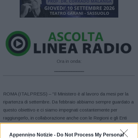
Ora in onda:
____________
ROMA (ITALPRESS) – “Il Ministero è al lavoro da mesi per la
ripartenza di settembre. Da febbraio abbiamo sempre guardato a
questo obiettivo e ci siamo impegnati costantemente per
raggiungerlo, in collaborazione anche con le Regioni e gli Enti
locali, che ringrazio. Abbiamo stanziato oltre 2 miliardi per il
rientro in sicurezza, compresi 270 milioni per l’edilizia scolastica
Appennino Notizie -
Do Not Process My Personal