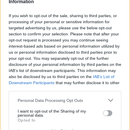
Information
leggera e l’affitto di spazi ulteriori per la didattica. Fondi che
distribuiremo, per la prima volta, tenendo conto in via prioritaria
If you wish to opt-out of the sale, sharing to third parties, or
della quantità di alunni presenti sui territori e delle classi
processing of your personal or sensitive information for
numerose”. Lo ha detto Patrizio Bianchi, ministro dell’Istruzione.
targeted advertising by us, please use the below opt-out
“La didattica, da settembre, sarà assolutamente in presenza – ha
section to confirm your selection. Please note that after your
opt-out request is processed you may continue seeing
aggiunto – Devo ringraziare – ha aggiunto – gli insegnanti e il
interest-based ads based on personal information utilized by
personale della scuola che si è già vaccinato. Il personale
us or personal information disclosed to third parties prior to
scolastico ha dimostrato, più di ogni altro comparto, di essere
your opt-out. You may separately opt-out of the further
stato pronto alla vaccinazione: stiamo parlando del 90% su base
disclosure of your personal information by third parties on the
IAB’s list of downstream participants. This information may
nazionale. Il numero degli insegnanti vaccinati è in realtà
also be disclosed by us to third parties on the
IAB’s List of
sottostimato. Infatti oggi abbiamo un dato dell’85,6%, che sconta
Downstream Participants
that may further disclose it to other
però quattro Regioni: Liguria, Sardegna, Sicilia e Calabria.
third parties.
Parlando con le autorità regionali, loro mi dicono che avevano
Personal Data Processing Opt Outs
fatto tantissime campagne di vaccinazione, open days,
sostanzialmente rilevando più l’età che non l’appartenenza
I want to opt-out of the Sharing of my
personal data.
professionale. Per cui sono convinto anche io che non siamo
Opted In
all’85,6%: stiamo rivendendo tutti i numeri e siamo secondo me