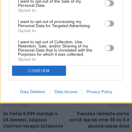
I want to opt-out of the Sale of my
sopra il 90%. Il Green pass – ha concluso – è una misura proprio
Personal Data.
a tutela dei più fragili, oltre che di tutti i nostri ragazzi e le nostre
Opted In
ragazze: coloro che non si possono vaccinare verranno tutelati
I want to opt-out of processing my
dal fatto che tutti gli altri o sono già vaccinati o dimostreranno di
Personal Data for Targeted Advertising.
Opted In
essere sostanzialmente negativi al test”.
(ITALPRESS).
I want to opt-out of Collection, Use,
Retention, Sale, and/or Sharing of my
Personal Data that Is Unrelated with the
Purposes for which it was collected.
Opted In
CONFIRM
Data Deletion
Data Access
Privacy Policy
Previous article
Next article
In Italia 6.599 contagi e
Vaccino rallenta curva
24 decessi, salgono
covid ma un over 50 su 4 è
ricoveri-terapie intensive
ancora senza dose