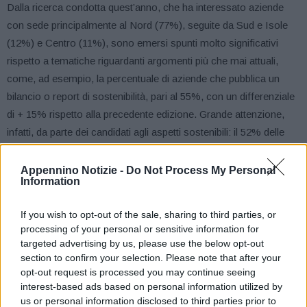
Dalla ricerca condotta quest’anno, che ha interessato aziende
con sede principalmente al Nord (77%), seguite da Sud e Isole
(12%) e Centro (11%), sono emersi spunti molto significativi
rispetto a tematiche riguardanti argomenti più che mai attuali,
come, ad esempio, la percentuale di aziende che pubblica un
bilancio o report di sostenibilità, pari al 55%, con un differenziale
di + 15% rispetto alla precedente edizione. Grande attenzione,
infatti, da parte dei candidati agli aspetti sostenibili: il 52% delle
aziende utilizza energia rinnovabile in misura maggiore o uguale
al 25%; il 71% delle società considera i Sustainable Development
Appennino Notizie -
Do Not Process My Personal
Information
Goals (SDGs) dell’Agenda 2030 e, infine, il 69% dei candidati ha
una figura manageriale dedicata alle attività di Ricerca &
If you wish to opt-out of the sale, sharing to third parties, or
Sviluppo.
processing of your personal or sensitive information for
‘Attraverso un’attività di ricerca accademica continua e
targeted advertising by us, please use the below opt-out
trasparente, il Best Performance Award, con il DNA di SDA
section to confirm your selection. Please note that after your
opt-out request is processed you may continue seeing
Bocconi e dei suoi Partner, si propone di promuovere la crescita,
interest-based ads based on personal information utilized by
l’innovazione, il rispetto, unitamente alla sostenibilità nel
us or personal information disclosed to third parties prior to