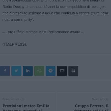
che li contraddistingue. E’ un concetto intrinseco nella natura di
Radio Deejay che nasce 42 anni fa con un pubblico di teenager,
che è cresciuto insieme a noi e che continua a sentirsi parte della
nostra community’.
– Foto ufficio stampa Best Performance Award –
(ITALPRESS).
Previous article
Next article
Previsioni meteo Emilia
Gruppo Ferrero, il