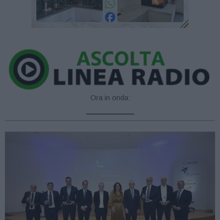
Ora in onda:
____________