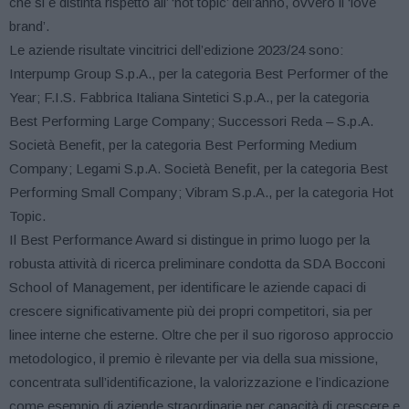
che si è distinta rispetto all’ ‘hot topic’ dell’anno, ovvero il ‘love
brand’.
Le aziende risultate vincitrici dell’edizione 2023/24 sono:
Interpump Group S.p.A., per la categoria Best Performer of the
Year; F.I.S. Fabbrica Italiana Sintetici S.p.A., per la categoria
Best Performing Large Company; Successori Reda – S.p.A.
Società Benefit, per la categoria Best Performing Medium
Company; Legami S.p.A. Società Benefit, per la categoria Best
Performing Small Company; Vibram S.p.A., per la categoria Hot
Topic.
Il Best Performance Award si distingue in primo luogo per la
robusta attività di ricerca preliminare condotta da SDA Bocconi
School of Management, per identificare le aziende capaci di
crescere significativamente più dei propri competitori, sia per
linee interne che esterne. Oltre che per il suo rigoroso approccio
metodologico, il premio è rilevante per via della sua missione,
concentrata sull’identificazione, la valorizzazione e l’indicazione
come esempio di aziende straordinarie per capacità di crescere e