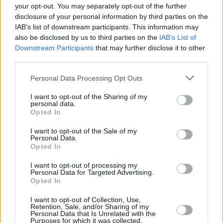
panorama imprenditoriale italiano. In sostanza: l’Eccellenza con
your opt-out. You may separately opt-out of the further
una visione di lungo periodo. Anche nell’edizione più recente del
disclosure of your personal information by third parties on the
IAB’s list of downstream participants. This information may
BPA, seguendo una tendenza ormai consolidata, abbiamo con
also be disclosed by us to third parties on the
IAB’s List of
sincera soddisfazione osservato un crescente interesse degli
Downstream Participants
that may further disclose it to other
imprenditori italiani per la sostenibilità, evidenziato dalla
third parties.
competizione sempre più accesa nel mostrare le esternalità
Personal Data Processing Opt Outs
positive a livello sociale ed ambientale delle proprie iniziative
imprenditoriali. L’attenzione verso il benessere dei collaboratori e
I want to opt-out of the Sharing of my
personal data.
in generale verso i portatori di interessi aziendali ha contribuito a
Opted In
innescare un meccanismo virtuoso con ricadute positive sulla
I want to opt-out of the Sale of my
Società nel suo complesso. Il lavoro di ricerca e analisi svolto
Personal Data.
per valutare le performance delle aziende partecipanti ha
Opted In
restituito un’immagine nitida e ampia del panorama
I want to opt-out of processing my
imprenditoriale italiano, evidenziando non solo le caratteristiche
Personal Data for Targeted Advertising.
Opted In
legate alle vendite e alla redditività, ma anche l’importanza
riconosciuta alle tematiche ESG. E, lo dico con un senso di
I want to opt-out of Collection, Use,
Retention, Sale, and/or Sharing of my
orgoglio, soprattutto da parte degli imprenditori, in modo sincero
Personal Data that Is Unrelated with the
Purposes for which it was collected.
e non come superficiale adesione a un tema scottante e