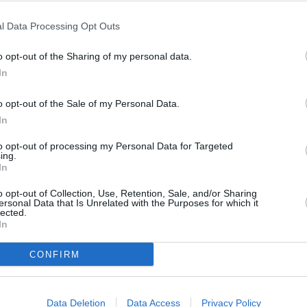
 a sottovalutare il problema nonostante le richieste e gli
 dai territori”.
l Data Processing Opt Outs
o opt-out of the Sharing of my personal data.
In
o opt-out of the Sale of my Personal Data.
In
to opt-out of processing my Personal Data for Targeted
ing.
In
o opt-out of Collection, Use, Retention, Sale, and/or Sharing
ersonal Data that Is Unrelated with the Purposes for which it
lected.
In
Next article
Spilamberto: in possesso di due
CONFIRM
efano
biciclette rubate, denunciato per
ricettazione
Data Deletion
Data Access
Privacy Policy