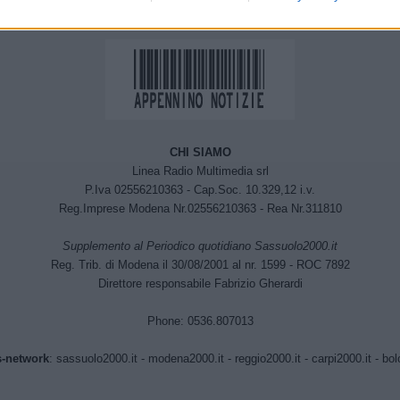
CHI SIAMO
Linea Radio Multimedia srl
P.Iva 02556210363 - Cap.Soc. 10.329,12 i.v.
Reg.Imprese Modena Nr.02556210363 - Rea Nr.311810
Supplemento al Periodico quotidiano Sassuolo2000.it
Reg. Trib. di Modena il 30/08/2001 al nr. 1599 - ROC 7892
Direttore responsabile Fabrizio Gherardi
Phone: 0536.807013
-network
:
sassuolo2000.it
-
modena2000.it
-
reggio2000.it
-
carpi2000.it
-
bol