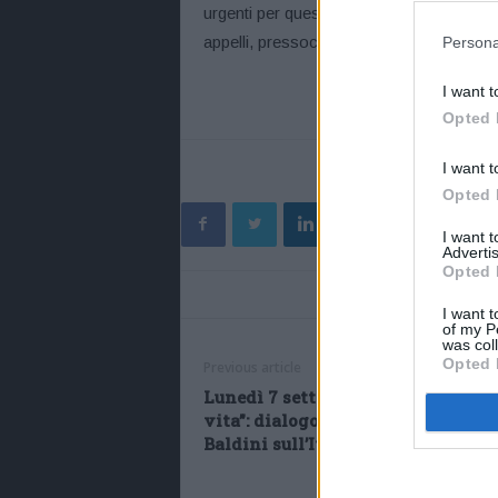
urgenti per questo esecutivo che continua
appelli, pressoché quotidiani, che arrivano
Persona
I want t
Opted 
I want t
Opted 
I want 
Advertis
Opted 
I want t
of my P
was col
Opted 
Previous article
Lunedì 7 settembre “O la corsa o la
vita”: dialogo tra Leo Turrini e St
Baldini sull’Italia che riparte