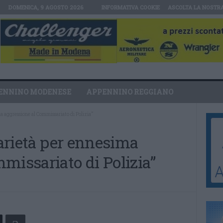
DOMENICA, 9 AGOSTO 2026
INFORMATIVA COOKIE
ASCOLTA LA NOSTR
ENNINO MODENESE
APPENNINO REGGIANO
ma aggressione al Commissariato di Polizia”
darietà per ennesima
missariato di Polizia”