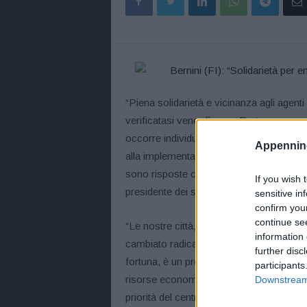
“Piena solidarietà e vicinanza agli agen
verificatasi venerdì sera. Purtroppo non si
occorre individuare soluzioni tempestive
Appennino
alla implementazione degli equipaggiament
sono risposte che si possono e si devon
If you wish 
presidente dei senatori di Forza Italia.
sensitive in
confirm you
continue se
“Le nostre città, anche i centri urbani di
information 
cambiato radicalmente volto: la presenza 
further disc
fortuna, è un problema drammaticamente 
participants
risorse economiche ed umane adeguate.
Downstream 
priorità del centrodestra al Governo – 