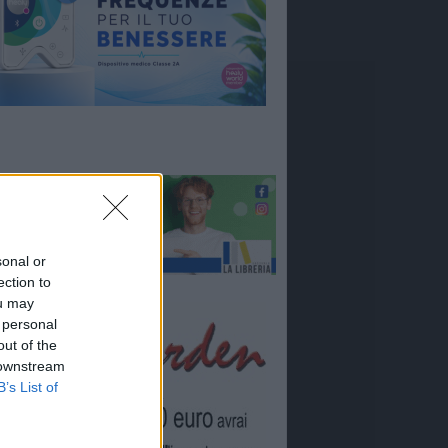
sonal or
ection to
ou may
 personal
out of the
 downstream
B’s List of