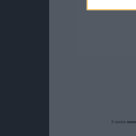
Il nostro
news