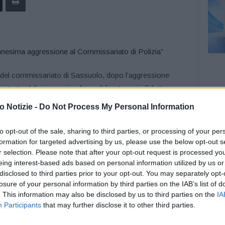
ti del commissariato di Sassuolo, dopo l’aggressione
 tratta del primo episodio e, di fronte a simili fatti,
 e immediate. Il potenziamento degli organici, unitamente
 Notizie -
Do Not Process My Personal Information
i in dotazione agli agenti e della formazione specifica,
o dare in tempi brevi”. Così Anna Maria Bernini,
to opt-out of the sale, sharing to third parties, or processing of your per
formation for targeted advertising by us, please use the below opt-out s
r selection. Please note that after your opt-out request is processed y
eing interest-based ads based on personal information utilized by us or
 medie e piccole dimensioni, negli ultimi anni hanno
disclosed to third parties prior to your opt-out. You may separately opt-
di irregolari, di persone che dormono in alloggi di
losure of your personal information by third parties on the IAB’s list of
presente ovunque e al quale si deve far fronte con
. This information may also be disclosed by us to third parties on the
IA
 Sicurezza e ordine pubblico, che sono sempre state
Participants
that may further disclose it to other third parties.
conclude Anna Maria Bernini – non sembrano essere