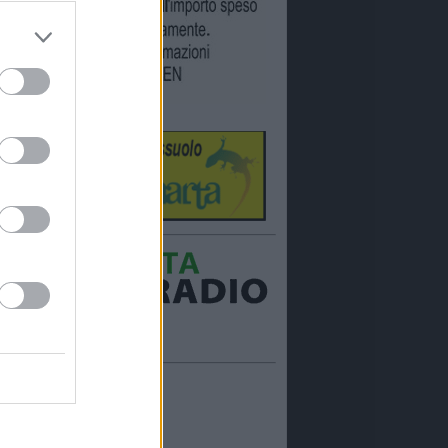
Ora in onda:
____________