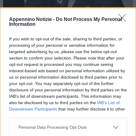
Appennino Notizie -
Do Not Process My Personal
Information
ROMA (ITALPRESS) – “Le drammatiche immagini che giungono
If you wish to opt-out of the sale, sharing to third parties, or
da Kabul ci riempiono di angoscia e di amarezza. L’Occidente
processing of your personal or sensitive information for
non può limitarsi ad assistere rassegnato al trionfo dei suoi
targeted advertising by us, please use the below opt-out
nemici, dell’integralismo islamico che sta riportando l’Afganistan
section to confirm your selection. Please note that after your
ai periodi più oscuri della sua storia”. Lo dice il presidente di
opt-out request is processed you may continue seeing
interest-based ads based on personal information utilized by
Forza Italia, Silvio Berlusconi. “Vent’anni di sacrifici e di sangue
us or personal information disclosed to third parties prior to
versato – ha aggiunto – per garantire a quel grande Paese
your opt-out. You may separately opt-out of the further
stabilità e sicurezza sono vanificati da un disimpegno che si è
disclosure of your personal information by third parties on the
rivelato frettoloso e non preparato. Naturalmente dopo la
IAB’s list of downstream participants. This information may
also be disclosed by us to third parties on the
IAB’s List of
decisione americana di ritirarsi, decisa dall’amministrazione
Downstream Participants
that may further disclose it to other
Trump e confermata da quella Biden, non c’era alcuna possibilità
third parties.
per gli altri paesi, come l’Italia, di rimanere. Anzi dobbiamo dire
ancora una volta grazie ai nostri soldati, ai nostri diplomatici, a
Personal Data Processing Opt Outs
tutti i connazionali impegnati nella vicenda afgana, per come