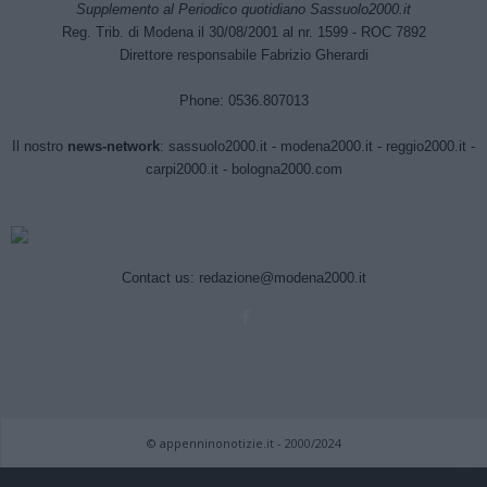
Supplemento al Periodico quotidiano Sassuolo2000.it
Reg. Trib. di Modena il 30/08/2001 al nr. 1599 - ROC 7892
Direttore responsabile Fabrizio Gherardi
Phone: 0536.807013
Il nostro
news-network
:
sassuolo2000.it
-
modena2000.it
-
reggio2000.it
-
carpi2000.it
-
bologna2000.com
Contact us:
redazione@modena2000.it
© appenninonotizie.it - 2000/2024