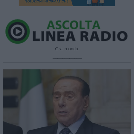
Ora in onda:
____________