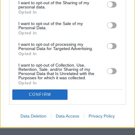
I want to opt-out of the Sharing of my
hanno gestito la presenza italiana in questo ventennio ed anche
personal data.
Opted In
quest’ultima fase drammatica. Mai come ora l’Occidente avrebbe
bisogno di una leadership esperta ed autorevole, in grado di dare
I want to opt-out of the Sale of my
Personal Data.
una risposta non rassegnata a quello che sta accadendo. Questo
Opted In
ritiro prematuro è stato un grave errore, ma non fare nulla ora
I want to opt-out of processing my
sarebbe ancora più grave. La Nato non può permetter che
Personal Data for Targeted Advertising.
Opted In
l’Afghanistan torni a costituire un pericolo per la sicurezza della
regione e dell’intero Occidente, nè può permettere che i diritti
I want to opt-out of Collection, Use,
Retention, Sale, and/or Sharing of my
faticosamente acquisti dal popolo afgano in questi anni siano
Personal Data that Is Unrelated with the
cancellati dall’integralismo e dalla violenza”.
Purposes for which it was collected.
Opted In
(ITALPRESS).
CONFIRM
Data Deletion
Data Access
Privacy Policy