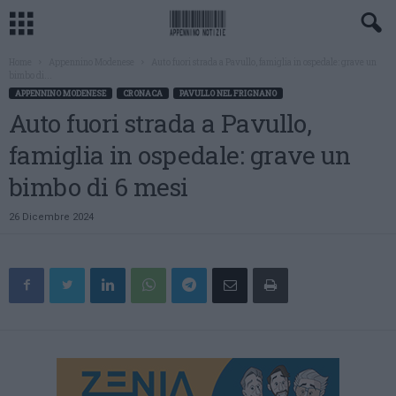
Home
Appennino Modenese
Auto fuori strada a Pavullo, famiglia in ospedale: grave un
bimbo di...
APPENNINO MODENESE
CRONACA
PAVULLO NEL FRIGNANO
Auto fuori strada a Pavullo,
famiglia in ospedale: grave un
bimbo di 6 mesi
26 Dicembre 2024