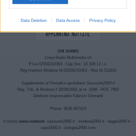
Data Deletion
Data Access
Privacy Policy
CHI SIAMO
Linea Radio Multimedia srl
P.Iva 02556210363 - Cap.Soc. 10.329,12 i.v.
Reg.Imprese Modena Nr.02556210363 - Rea Nr.311810
Supplemento al Periodico quotidiano Sassuolo2000.it
Reg. Trib. di Modena il 30/08/2001 al nr. 1599 - ROC 7892
Direttore responsabile Fabrizio Gherardi
Phone: 0536.807013
Il nostro
news-network
:
sassuolo2000.it
-
modena2000.it
-
reggio2000.it
-
carpi2000.it
-
bologna2000.com