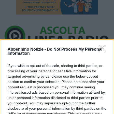
Appennino Notizie -
Do Not Process My Personal
Ora in onda:
Information
____________
If you wish to opt-out of the sale, sharing to third parties, or
processing of your personal or sensitive information for
targeted advertising by us, please use the below opt-out
section to confirm your selection. Please note that after your
immagine di repertorio
opt-out request is processed you may continue seeing
interest-based ads based on personal information utilized by
Una intera famiglia è rimasta ferita in un incidente stradale
us or personal information disclosed to third parties prior to
avvenuto la sera della Vigilia di Natale, intorno alle 20:00, a
your opt-out. You may separately opt-out of the further
Camatta di Pavullo: il più grave è un bambino di 6 mesi. L’auto
disclosure of your personal information by third parties on the
IAB’s list of downstream participants. This information may