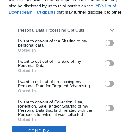
sulla quale viaggiavano è uscita di strada in una curva. Ad avere
also be disclosed by us to third parties on the
IAB’s List of
la peggio il bimbo di sei mesi, ricoverato al Maggiore di Bologna:
Downstream Participants
that may further disclose it to other
non sarebbe comunque in pericolo di vita. Feriti in modo non
third parties.
grave i genitori.
Personal Data Processing Opt Outs
I want to opt-out of the Sharing of my
personal data.
Opted In
I want to opt-out of the Sale of my
Personal Data.
Opted In
I want to opt-out of processing my
Personal Data for Targeted Advertising.
Previous article
Next article
Opted In
Scandiano, maltratta la
100mila fuochi d’artificio
I want to opt-out of Collection, Use,
moglie anche in presenza
illecitamente detenuti
Retention, Sale, and/or Sharing of my
dei figli minori:
sequestrati dalla Finanza
Personal Data that Is Unrelated with the
Purposes for which it was collected.
denunciato
in provincia di Bologna
Opted In
CONFIRM