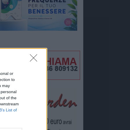
sonal or
ection to
ou may
 personal
out of the
 downstream
B’s List of