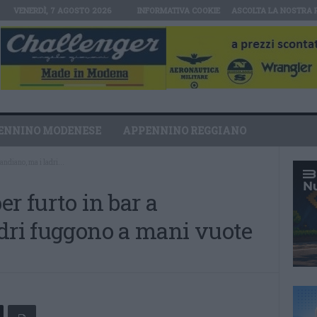
VENERDÌ, 7 AGOSTO 2026
INFORMATIVA COOKIE
ASCOLTA LA NOSTRA 
ENNINO MODENESE
APPENNINO REGGIANO
andiano, ma i ladri...
r furto in bar a
adri fuggono a mani vuote