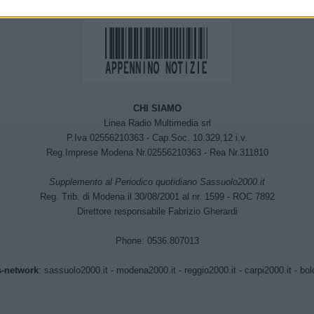
CHI SIAMO
Linea Radio Multimedia srl
P.Iva 02556210363 - Cap.Soc. 10.329,12 i.v.
Reg.Imprese Modena Nr.02556210363 - Rea Nr.311810
Supplemento al Periodico quotidiano Sassuolo2000.it
Reg. Trib. di Modena il 30/08/2001 al nr. 1599 - ROC 7892
Direttore responsabile Fabrizio Gherardi
Phone: 0536.807013
-network
:
sassuolo2000.it
-
modena2000.it
-
reggio2000.it
-
carpi2000.it
-
bol