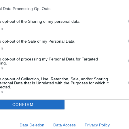
l Data Processing Opt Outs
o opt-out of the Sharing of my personal data.
In
o opt-out of the Sale of my Personal Data.
Next article
In
anni
Previsioni meteo Emilia Romagna,
mercoledì 2 settembre
to opt-out of processing my Personal Data for Targeted
,
ing.
In
o opt-out of Collection, Use, Retention, Sale, and/or Sharing
ersonal Data that Is Unrelated with the Purposes for which it
lected.
In
CONFIRM
Data Deletion
Data Access
Privacy Policy