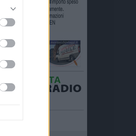
Ora in onda:
____________