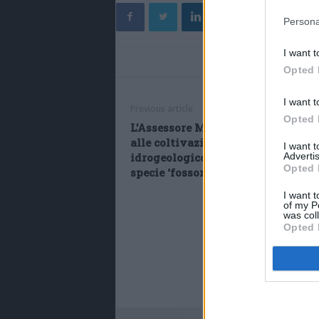
Persona
I want t
Opted 
I want t
Previous article
Opted 
L’Assessore Mammi in merito ai d
alle coltivazioni e al rischio
I want 
idrogeologico provocato da nutrie
Advertis
Opted 
specie ‘fossorie’ e ungulati
I want t
of my P
was col
Opted 