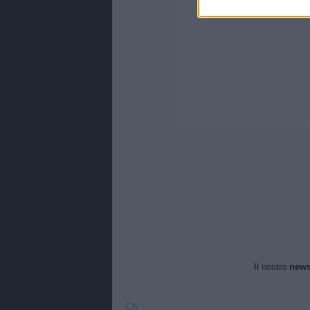
Il nostro
news