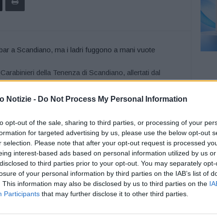
Carabinieri della Tenenza di Scandiano, allertati dal
do in fuga i ladri, sono intervenuri in Piazza Spallanzani a
furto all’interno del bar Boiardo. Qui i militari hanno
 Notizie -
Do Not Process My Personal Information
o come ariete un’autovettura Ford Focus a bordo della
 la vetrata posteriore dell’attività commerciale con
to opt-out of the sale, sharing to third parties, or processing of your per
formation for targeted advertising by us, please use the below opt-out s
li che ospitano il bar, per poi desistere a seguito
r selection. Please note that after your opt-out request is processed y
sopra il bar si sono accorti di quello che stava accadendo.
eing interest-based ads based on personal information utilized by us or
di Scandiano hanno avviato le indagini a carico di ignoti in
disclosed to third parties prior to your opt-out. You may separately opt-
losure of your personal information by third parties on the IAB’s list of
. This information may also be disclosed by us to third parties on the
IA
Participants
that may further disclose it to other third parties.