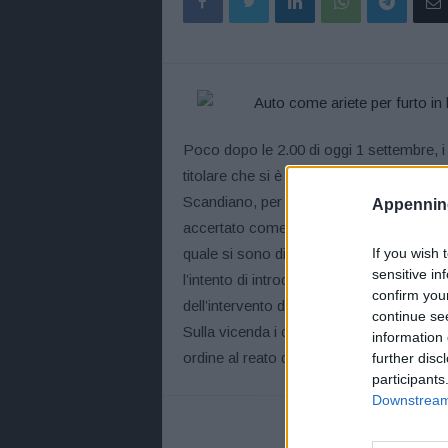
Poco dopo le 2.00 di oggi 1 settembre, i 
titolare che si è accorto del furto metten
Scandiano, per eseguire un sopralluogo di 
Appennino
accertato come, ignoti ladri, utilizzand
quale si sono dileguati, avevano sfondato
If you wish 
sensitive in
l’intento di introdursi all’interno dei loca
confirm you
dell’intervento dei titolari che abitando 
continue se
Sulla vicenda i carabinieri della tenenza 
information 
ordine al reato di furto aggravato.
further disc
participants
Downstream 