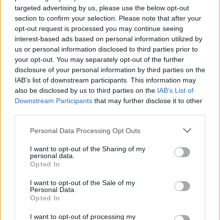
targeted advertising by us, please use the below opt-out
section to confirm your selection. Please note that after your
opt-out request is processed you may continue seeing
interest-based ads based on personal information utilized by
JIUQUAN (CINA) (XINHUA/ITALPRESS) – La capsula di rientro
us or personal information disclosed to third parties prior to
your opt-out. You may separately opt-out of the further
della stazione spaziale Shenzhou-22, con a bordo gli astronauti
disclosure of your personal information by third parties on the
della Shenzhou-21 Zhang Lu, Wu Fei e Zhang Hongzhang, è
IAB’s list of downstream participants. This information may
atterrata oggi presso il sito di atterraggio di Dongfeng, nella
also be disclosed by us to third parties on the
IAB’s List of
regione autonoma settentrionale cinese della Mongolia Interna.
Downstream Participants
that may further disclose it to other
third parties.
I tre astronauti sono tutti in buone condizioni di salute, ha
Personal Data Processing Opt Outs
dichiarato la China Manned Space Agency, osservando che la
I want to opt-out of the Sharing of my
missione spaziale Shenzhou-21 è stata un completo successo.
personal data.
Opted In
-Foto Xinhua-
I want to opt-out of the Sale of my
Personal Data.
Opted In
(ITALPRESS).
I want to opt-out of processing my