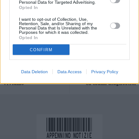
Personal Data for Targeted Advertising.
Opted In
I want to opt-out of Collection, Use,
Retention, Sale, and/or Sharing of my
Personal Data that Is Unrelated with the
Purposes for which it was collected.
Opted In
CONFIRM
Previous article
Next article
Cinema, Golino “Mi
Sanità. Liste d’attesa: nel
piacerebbe raccontare il
2026 l’Emilia-Romagna
Data Deletion
Data Access
Privacy Policy
tempo liquido che
migliora ancora su visite
viviamo”
ed esami diagnostici