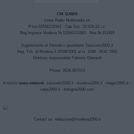
CHI SIAMO
Linea Radio Multimedia srl
P.Iva 02556210363 - Cap.Soc. 10.329,12 i.v.
Reg.Imprese Modena Nr.02556210363 - Rea Nr.311810
Supplemento al Periodico quotidiano Sassuolo2000.it
Reg. Trib. di Modena il 30/08/2001 al nr. 1599 - ROC 7892
Direttore responsabile Fabrizio Gherardi
Phone: 0536.807013
Il nostro
news-network
:
sassuolo2000.it
-
modena2000.it
-
reggio2000.it
-
carpi2000.it
-
bologna2000.com
Contact us:
redazione@modena2000.it