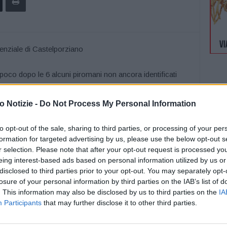
 dopo le 6 alcuni piromani non ancora identificati
il muro di cinta su via Pratica di Mare della tenuta
 naturale di inestimabile valore, polmone di Roma sud e
 Notizie -
Do Not Process My Personal Information
gio Mattarella. Alcuni alberi e una piccola porzione di
ito preso fuoco. Fortunatamente alcuni cittadini si
to opt-out of the sale, sharing to third parties, or processing of your per
formation for targeted advertising by us, please use the below opt-out s
ato i vigili del fuoco (distaccamento di Pomezia) che
r selection. Please note that after your opt-out request is processed y
ndio. Sul posto sono arrivate anche le squadre dei
eing interest-based ads based on personal information utilized by us or
 in forza nella tenuta presidenziale. I danni sono stati
disclosed to third parties prior to your opt-out. You may separately opt-
rreno bruciato.
losure of your personal information by third parties on the IAB’s list of
. This information may also be disclosed by us to third parties on the
IA
ibadito la sua “condanna per atti di criminalità che
Participants
that may further disclose it to other third parties.
ziato i cittadini che hanno segnalato l’incendio e le
 “grazie al loro intervento tempestivo sono state evitate