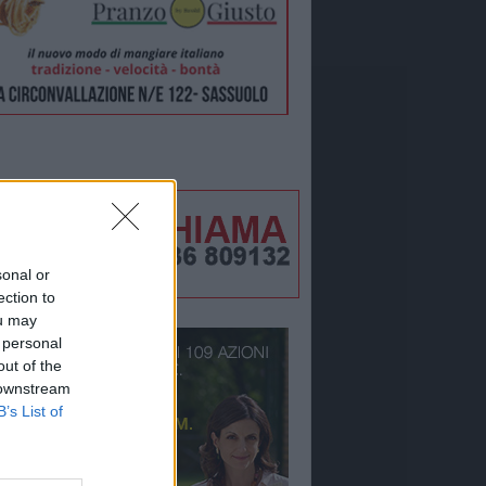
sonal or
ection to
ou may
 personal
out of the
 downstream
B’s List of