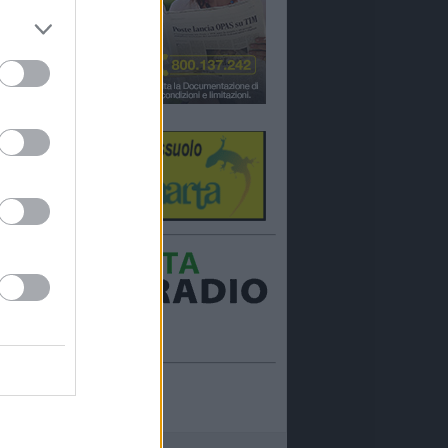
Ora in onda:
____________