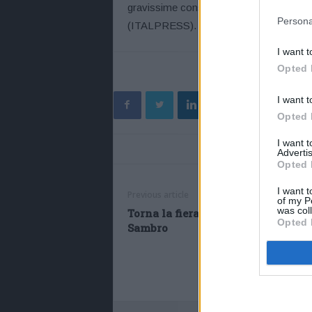
gravissime conseguenze”.
Persona
(ITALPRESS).
I want t
Opted 
I want t
Opted 
I want 
Advertis
Opted 
I want t
Previous article
of my P
was col
Torna la fiera di San Benedetto Va
Opted 
Sambro