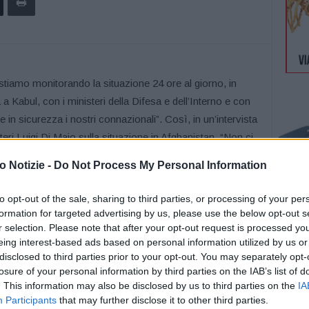
amo monitorando la situazione 24 ore al giorno, in
a Kabul, con i ministeri della Difesa e dell’Interno e con
re in sicurezza i nostri connazionali”. Così, in un’intervista
steri Luigi Di Maio sulla situazione in Afghanistan. “Non ci
 possiamo pensare di abbandonare dopo 20 anni il
 Notizie -
Do Not Process My Personal Information
remo lavorare con tutte le forze affinchè i talebani diano
 acquisiti. La comunità internazionale dovrà riflettere sul
to opt-out of the sale, sharing to third parties, or processing of your per
ca regionale, facendo leva su un maggiore coinvolgimento
formation for targeted advertising by us, please use the below opt-out s
re per riportare stabilità e pace”, spiega Di Maio.
r selection. Please note that after your opt-out request is processed y
eing interest-based ads based on personal information utilized by us or
è provato a mettere un argine al potere e all’ideologia dei
disclosed to third parties prior to your opt-out. You may separately opt-
rni è stata così veloce e rapida dobbiamo almeno
losure of your personal information by third parties on the IAB’s list of
ilità “non sono degli Usa, ma di tutto l’Occidente”. Quanto
. This information may also be disclosed by us to third parties on the
IA
ando a ogni evenienza, anche quella dell’evacuazione.
Participants
that may further disclose it to other third parties.