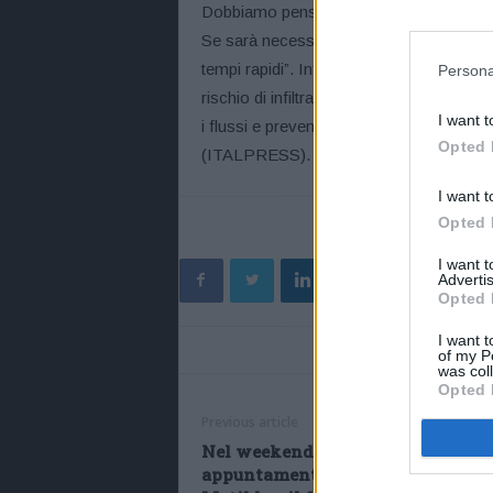
Dobbiamo pensare alla sicurezza del per
Se sarà necessario, con l’importante aiuto
tempi rapidi”. Infine, per il ministro “c’è i
Persona
rischio di infiltrazioni terroristiche. La 
I want t
i flussi e prevenire i rischi per la sicurezz
Opted 
(ITALPRESS).
I want t
Opted 
I want 
Advertis
Opted 
I want t
of my P
was col
Opted 
Previous article
Nel weekend a Canossa
appuntamento con i Tarocchi di