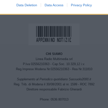
ssa
Data Deletion
Data Access
Privacy Policy
CHI SIAMO
Linea Radio Multimedia srl
P.Iva 02556210363 - Cap.Soc. 10.329,12 i.v.
Reg.Imprese Modena Nr.02556210363 - Rea Nr.311810
Supplemento al Periodico quotidiano Sassuolo2000.it
Reg. Trib. di Modena il 30/08/2001 al nr. 1599 - ROC 7892
Direttore responsabile Fabrizio Gherardi
Phone: 0536.807013