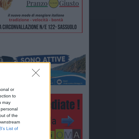
sonal or
ection to
ou may
 personal
out of the
 downstream
B’s List of