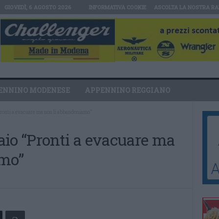
GIOVEDÌ, 6 AGOSTO 2026
INFORMATIVA COOKIE
ASCOLTA LA NOSTRA RA
ENNINO MODENESE
APPENNINO REGGIANO
Pronti a evacuare ma non li abbandoniamo”
aio “Pronti a evacuare ma
amo”