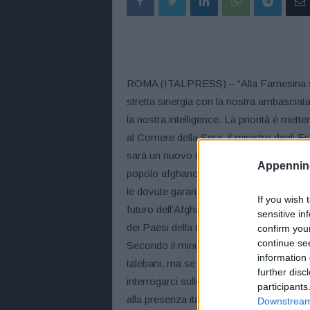
ROMA (ITALPRESS) – “Alla Farnesina sti
stretta sinergia con la nostra ambasciata 
la nostra intelligence. La priorità è mette
al Corriere della Sera, il ministro degli E
sarà un nuovo impegno militare, ma non
Appennino
popolo afghano”, sottolinea. “Adesso dov
le dovute garanzie sul rispetto dei diritti
If you wish 
futuro dell’Afghanistan anche in un’otti
sensitive in
dei Paesi della regione che possono influi
confirm you
continue se
Secondo il ministro “in questi 20 anni si 
information 
talebani, ma se l’avanzata di questi gio
further disc
interrogarci sulle ragioni” e le responsab
participants
alla presenza italiana “ci stiamo prepar
Downstream 