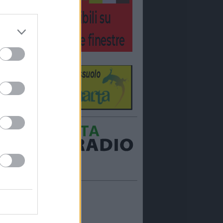
Ora in onda:
____________