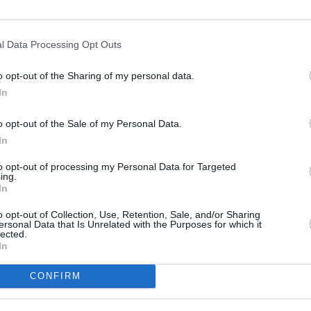
sonale della nostra ambasciata e dei nostri connazionali.
 della Difesa, porteremo tutti in sicurezza in Italia, in
l problema dei flussi migratori irregolari e c’è anche il
l Data Processing Opt Outs
strada è quella della cooperazione con altri Paesi per gestire
o opt-out of the Sharing of my personal data.
a”.
In
o opt-out of the Sale of my Personal Data.
In
to opt-out of processing my Personal Data for Targeted
ing.
In
o opt-out of Collection, Use, Retention, Sale, and/or Sharing
ersonal Data that Is Unrelated with the Purposes for which it
lected.
In
Next article
CONFIRM
Previsioni meteo Emilia Romagna,
domenica 15 agosto