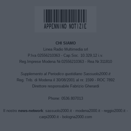
CHI SIAMO
Linea Radio Multimedia srl
P.Iva 02556210363 - Cap.Soc. 10.329,12 i.v.
Reg.Imprese Modena Nr.02556210363 - Rea Nr.311810
Supplemento al Periodico quotidiano Sassuolo2000.it
Reg. Trib. di Modena il 30/08/2001 al nr. 1599 - ROC 7892
Direttore responsabile Fabrizio Gherardi
Phone: 0536.807013
Il nostro
news-network
:
sassuolo2000.it
-
modena2000.it
-
reggio2000.it
-
carpi2000.it
-
bologna2000.com