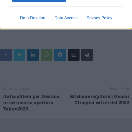
per giorni lavorativi, l’incremento è diffuso a tutti i principali
raggruppamenti di industrie, in ragione dei livelli di attività
particolarmente bassi dello scorso anno”.
Data Deletion
Data Access
Privacy Policy
(ITALPRESS).
Previous article
Next article
Italia sfilerà per 18esima
Brisbane ospiterà i Giochi
in cerimonia apertura
Olimpici estivi del 2032
Tokyo2020