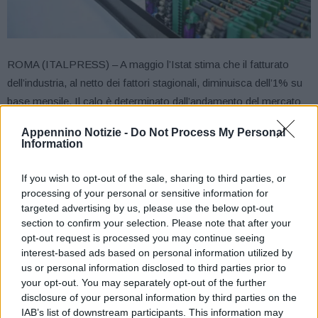
ROMA (ITALPRESS) – A maggio l’Istat stima che il fatturato
dell’industria, al netto dei fattori stagionali, diminuisca dell’1% su
base mensile. Il calo è determinato dall’andamento del mercato
interno (-1,9%) mentre si rileva un moderato incremento su
Appennino Notizie -
Do Not Process My Personal
quello estero (+0,7%). Nella media del trimestre marzo-maggio
Information
l’indice complessivo è cresciuto del 4,7% rispetto al trimestre
precedente.
If you wish to opt-out of the sale, sharing to third parties, or
processing of your personal or sensitive information for
Con riferimento ai raggruppamenti principali di industrie, a maggio
targeted advertising by us, please use the below opt-out
gli indici destagionalizzati del fatturato segnano un aumento
section to confirm your selection. Please note that after your
congiunturale per l’energia (+5,6%), i beni di consumo (+1,0%) e i
opt-out request is processed you may continue seeing
beni intermedi (+0,8%). I beni strumentali registrano invece una
interest-based ads based on personal information utilized by
marcata flessione rispetto al mese precedente (-6,2%).
us or personal information disclosed to third parties prior to
your opt-out. You may separately opt-out of the further
Corretto per gli effetti di calendario (i giorni lavorativi sono stati
disclosure of your personal information by third parties on the
21 contro i 20 di maggio 2020), il fatturato totale aumenta in
IAB’s list of downstream participants. This information may