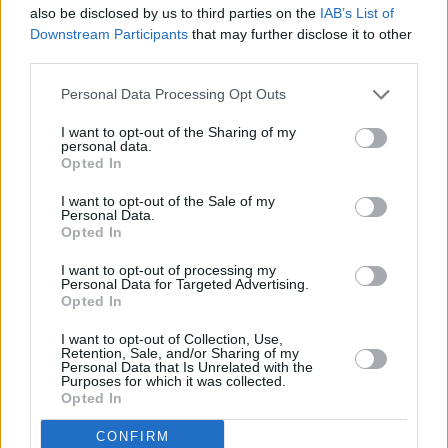
termini tendenziali del 40,2% (+41,0% sul mercato interno e
also be disclosed by us to third parties on the
IAB’s List of
+38,6% su quello estero).
Downstream Participants
that may further disclose it to other
third parties.
I principali raggruppamenti di industrie registrano marcati
incrementi tendenziali per tutti i settori: +77,2% l’energia, +49,6% i
Personal Data Processing Opt Outs
beni strumentali, +42,0% i beni intermedi e +24,8% i beni di
I want to opt-out of the Sharing of my
consumo.
personal data.
Con riferimento al comparto manufatturiero, si evidenziano
Opted In
aumenti tendenziali per tutti i settori di attività economica.
I want to opt-out of the Sale of my
“L’indice destagionalizzato del fatturato dell’industria diminuisce a
Personal Data.
Opted In
maggio, interrompendo la dinamica positiva in atto dalla fine dello
scorso anno. La variazione dei tre mesi più recenti su quelli
I want to opt-out of processing my
Personal Data for Targeted Advertising.
immediatamente precedenti indica comunque una crescita
Opted In
marcata. Il calo congiunturale è dovuto esclusivamente al
I want to opt-out of Collection, Use,
mercato interno, mentre si evidenzia un lieve incremento su
Retention, Sale, and/or Sharing of my
Personal Data that Is Unrelated with the
quello estero. Tra i principali settori di attività la diminuzione su
Purposes for which it was collected.
base mensile riguarda solamente il comparto dei beni strumentali
Opted In
– commenta l’Istat -. Nel confronto tendenziale su dati corretti
CONFIRM