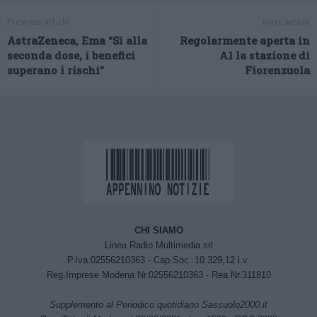
Previous article
Next article
AstraZeneca, Ema “Sì alla
Regolarmente aperta in
seconda dose, i benefici
A1 la stazione di
superano i rischi”
Fiorenzuola
CHI SIAMO
Linea Radio Multimedia srl
P.Iva 02556210363 - Cap.Soc. 10.329,12 i.v.
Reg.Imprese Modena Nr.02556210363 - Rea Nr.311810
Supplemento al Periodico quotidiano Sassuolo2000.it