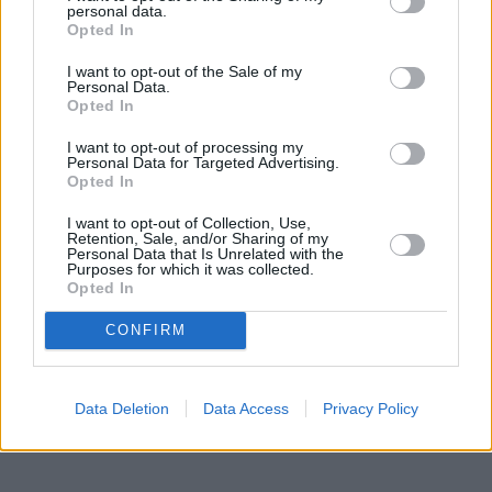
personal data.
Insieme al dirigente Maurizio Tagliati per LG Competition sono
Opted In
intervenuti oggi Gabriele Rossi, Federico Mallon, Gabriel
I want to opt-out of the Sale of my
Alejandro Graf e Nicola Parma Benfenati.
Personal Data.
Opted In
Il progetto Multisport ne’ Monti è promosso da Polisportiva
I want to opt-out of processing my
Personal Data for Targeted Advertising.
Quadrifoglio, in collaborazione con il Comune di Castelnovo ne’
Opted In
Monti ed è sostenuto dalla legge 8 della Regione Emilia
I want to opt-out of Collection, Use,
Romagna e da Iren. Prossime attività coinvolgeranno le
Retention, Sale, and/or Sharing of my
discipline del Tennis e dell’Atletica Leggera, mentre le camminate
Personal Data that Is Unrelated with the
Purposes for which it was collected.
ecologiche si svolgeranno grazie all’intervento di Eduiren.
Opted In
CONFIRM
Data Deletion
Data Access
Privacy Policy