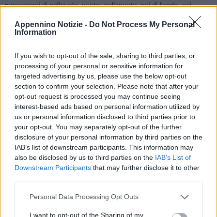
personaggi di pallavolo, nuoto, pallanuoto, sci di fondo, sci
alpino, calcio ed handbike è giunto ora il momento delle attività in
Appennino Notizie -
Do Not Process My Personal
presenza.
Information
Gli splendidi impianti sportivi outdoor del Comune di Castelnovo
If you wish to opt-out of the sale, sharing to third parties, or
processing of your personal or sensitive information for
ne Monti, la loro vicinanza ai plessi scolastici e la disponibilità
targeted advertising by us, please use the below opt-out
delle Associazioni Sportive locali ad intervenire direttamente con i
section to confirm your selection. Please note that after your
loro istruttori hanno favorito oggi l’inizio di un ciclo di incontri
opt-out request is processed you may continue seeing
dedicati alla Pallacanestro che trovano splendido scenario sulle
interest-based ads based on personal information utilized by
us or personal information disclosed to third parties prior to
piste polivalenti del Circolo Tennis e del Parco pubblico di Felina
your opt-out. You may separately opt-out of the further
e che uno dopo l’altro coinvolgeranno quasi tutte le classi.
disclosure of your personal information by third parties on the
IAB’s list of downstream participants. This information may
Con gli insegnanti di educazione fisica Marta Brogliatto e
also be disclosed by us to third parties on the
IAB’s List of
Gerardo Torluccio sono protagonisti delle lezioni di basket i
Downstream Participants
that may further disclose it to other
third parties.
tecnici ed i giocatori della LG Competition che si alternano nelle
tante ore di attività. Il tutto con la massima precauzione dettata
Personal Data Processing Opt Outs
dai protocolli Covid sportivi e scolastici.
I want to opt-out of the Sharing of my