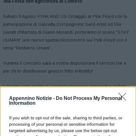
36a Festa dell’agricoltura di Corneto
:
Sabato 8 Agosto PINK AND US Omaggio ai Pink Floyd con la
partecipazione di Gabriella Compagnone Sand Artist ed Elia
Garutti chitarrista di Gianni Morandi, porteranno in scena “STAY
HUMAN” uno nuovo spettacolo/concerto sui Pink Floyd con il
tema “Restiamo Umani”.
Durante il concerto sarà a vostra disposizione il servizio bar e
per chi lo desiderasse gnocco fritto imbottito!
L’evento sarà gestito in assoluta sicurezza con posti a sedere
delimitati e distanziati secondo tutte le leggi previste. Sarà
Appennino Notizie -
Do Not Process My Personal
presente la Protezione civile, la Croce Rossa e volontari per ogni
Information
evenienza.
If you wish to opt-out of the sale, sharing to third parties, or
processing of your personal or sensitive information for
targeted advertising by us, please use the below opt-out
! STAY HUMAN ! Restiamo Umani !