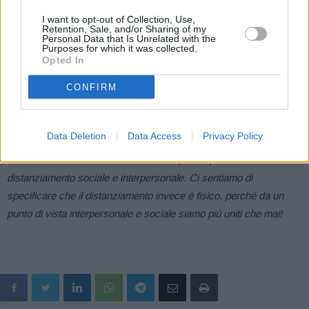
3338898701 * 3382251412 anche WHATSAPP
pagina Fbook Festa dell’Agricoltura mail
I want to opt-out of Collection, Use,
Retention, Sale, and/or Sharing of my
festacorneto2020@gmail.com
Personal Data that Is Unrelated with the
Purposes for which it was collected.
oppure tramite la pagina contatti.
Opted In
CONFIRM
***
Questi mesi del 2020 che abbiamo trascorso sono e continuano
Data Deletion
Data Access
Privacy Policy
ad essere mesi nuovi, particolari, a tratti difficili. Hanno colpito
duramente molti di tutti noi. Sentiamo spesso parlare di
distanziamento sociale e interpersonale. Ci sentiamo di
specificare che il distanziamento invece è fisico, perché da un
punto di vista interpersonale e sociale siamo più uniti che mai!