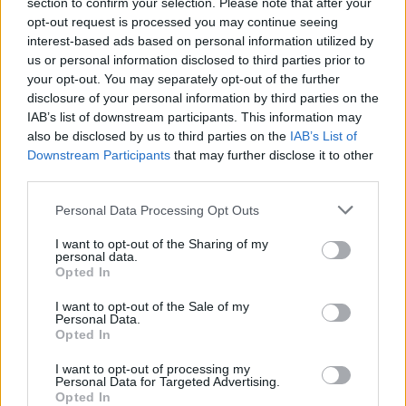
section to confirm your selection. Please note that after your
opt-out request is processed you may continue seeing
“Questo momento difficile non deve toglierci la nostra Umanità!
interest-based ads based on personal information utilized by
il Virtuale non deve superare la realtà Umana”
us or personal information disclosed to third parties prior to
your opt-out. You may separately opt-out of the further
Questo sarà il Tema dello spettacolo di sabato 8 Agosto, 36a
disclosure of your personal information by third parties on the
Festa Dell’Agricoltura – Corneto (RE)
IAB’s list of downstream participants. This information may
also be disclosed by us to third parties on the
IAB’s List of
Scenografia rinnovata con proiezione su Wall AIRSCREEN Light
Downstream Participants
that may further disclose it to other
Laser Show. Partecipazione della Sand Artist Gabriella
third parties.
Compagnone e del chitarrista Elia Garutti – Elia Garutti Official.
Personal Data Processing Opt Outs
Norman Nanetti Voce, Vitaliano Lusvardi Basso, Andrea Fiocchi
I want to opt-out of the Sharing of my
Chitarre, Silvio Barale Pianoforte, Davide Barale Hammond
personal data.
Synth, Fabio Barale Batteria, Federica Lanna – Silvia Vecchi –
Opted In
Chiara Vecchi Voci. Produzione Service Audio Luci Art Emotion
I want to opt-out of the Sale of my
Group – Eventi e Spettacoli.
Personal Data.
Opted In
POSTI LIMITATI costo 10 euro intero // ridotto 1 euro è
I want to opt-out of processing my
Personal Data for Targeted Advertising.
importante prenotarsi telefonicamente ai numeri: 3333140054 *
Opted In