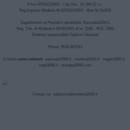
P.Iva 02556210363 - Cap.Soc. 10.329,12 i.v.
Reg.Imprese Modena Nr.02556210363 - Rea Nr.311810
Supplemento al Periodico quotidiano Sassuolo2000.it
Reg. Trib. di Modena il 30/08/2001 al nr. 1599 - ROC 7892
Direttore responsabile Fabrizio Gherardi
Phone: 0536.807013
Il nostro
news-network
:
sassuolo2000.it
-
modena2000.it
-
reggio2000.it
-
carpi2000.it
-
bologna2000.com
Contact us:
redazione@modena2000.it