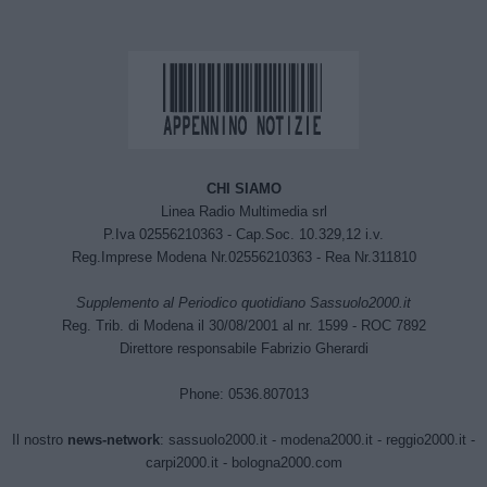
CHI SIAMO
Linea Radio Multimedia srl
P.Iva 02556210363 - Cap.Soc. 10.329,12 i.v.
Reg.Imprese Modena Nr.02556210363 - Rea Nr.311810
Supplemento al Periodico quotidiano Sassuolo2000.it
Reg. Trib. di Modena il 30/08/2001 al nr. 1599 - ROC 7892
Direttore responsabile Fabrizio Gherardi
Phone: 0536.807013
Il nostro
news-network
:
sassuolo2000.it
-
modena2000.it
-
reggio2000.it
-
carpi2000.it
-
bologna2000.com