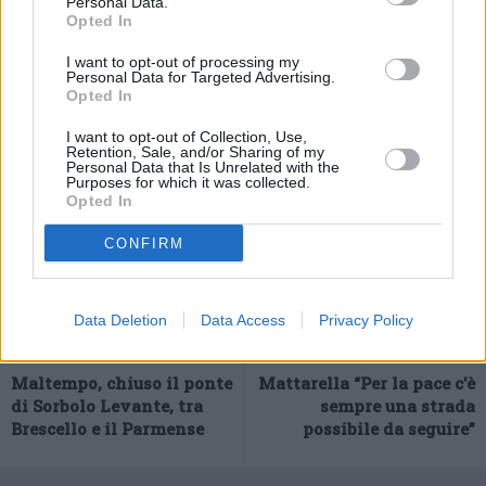
Personal Data.
Opted In
Accompagnati nella caserma dei Carabinieri di Via Leonetto
Cipriani, i quattordici soggetti sono stati sottoposti a una
I want to opt-out of processing my
Personal Data for Targeted Advertising.
perquisizione personale che ha consentito di recuperare 182,50
Opted In
euro. Quanto rinvenuto è stato sequestrato dai Carabinieri.
I want to opt-out of Collection, Use,
Retention, Sale, and/or Sharing of my
Personal Data that Is Unrelated with the
Purposes for which it was collected.
Opted In
CONFIRM
Data Deletion
Data Access
Privacy Policy
Previous article
Next article
Maltempo, chiuso il ponte
Mattarella “Per la pace c’è
di Sorbolo Levante, tra
sempre una strada
Brescello e il Parmense
possibile da seguire”