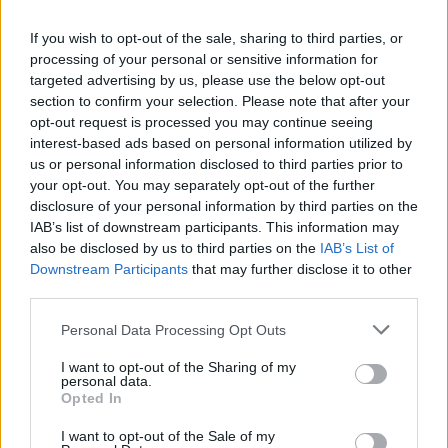
aggirando tra i visitatori della Fiera “Liberamente” chiedendo
denaro ai presenti e annotando le somme ricevute su una
If you wish to opt-out of the sale, sharing to third parties, or
processing of your personal or sensitive information for
cartellina.
targeted advertising by us, please use the below opt-out
section to confirm your selection. Please note that after your
Coadiuvati dagli addetti alla vigilanza, i Carabinieri della Stazione
opt-out request is processed you may continue seeing
Bologna Navile hanno intercettato i presunti responsabili, 14
interest-based ads based on personal information utilized by
us or personal information disclosed to third parties prior to
rumeni (tra cui tre minorenni) di età compresa tra i 16 e i 47 anni
your opt-out. You may separately opt-out of the further
e sequestrato le cartelline che si portavano appresso, all’interno
disclosure of your personal information by third parties on the
delle quali c’erano delle stampe di carta, formato A4, riportanti il
IAB’s list of downstream participants. This information may
simbolo dei disabili, la Bandiera Italiana e un logo con la scritta
also be disclosed by us to third parties on the
IAB’s List of
“Tourisme & Handicaps” seguito dalla dicitura “
CERTIFICATO
Downstream Participants
that may further disclose it to other
third parties.
REGIONALE PER PERSONE NON UDENTI E FISICAMENTE
DISABILI E DESIDERIAMO APRIRE UN CENTRO
Personal Data Processing Opt Outs
INTERNAZIONALE PER BAMBINI POVERI GRAZIE MILLE
”, la
I want to opt-out of the Sharing of my
traduzione in inglese e una tabella con quattro colonne intestate
personal data.
Opted In
rispettivamente con “FIRMA”, “NUMERO POSTALE”, “CITTÀ” e
“DONAZIONE”.
I want to opt-out of the Sale of my